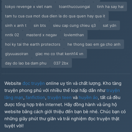
tokyo revenge x viet nam
toanthuccuongai
tinh ha say hai
tam tu cua cua mot dua dien la do qua quen hay qua it
sinh x anh t
sin bts
sieu cap cung chieu q3
sat ydn
nntk 02
masterd x negav
loviemthan
hoi ky tai the earth protectors
he thong bao em ga cho anh
giyuuasoiran
giac mo co that kenh14 vn
day do lao ba dam phu
037 2bx
Website
đọc truyện
online uy tín và chất lượng. Kho tàng
truyện phong phú với nhiều thể loại hấp dẫn như
truyện
lãng mạn
,
fanfiction
,
truyện teen
và
huyền ảo
, tất cả đều
được tổng hợp trên internet. Hãy đồng hành và ủng hộ
website bằng cách giới thiệu đến bạn bè nhé. Chúc bạn có
những giây phút thư giãn và trải nghiệm đọc truyện thật
tuyệt vời!