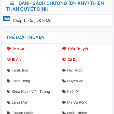
DANH SÁCH CHƯƠNG (ĐN KNY) THIÊN
THẦN QUYẾT ĐỊNH
Chap 1 : Cuộc Đời Mới
THỂ LOẠI TRUYỆN
Thơ Ca
Tiểu Thuyết
Bí Ẩn
Cổ Đại
Fanfiction
Hài Hước
Hành Động
Huyền Ảo
Khoa Học - Viễn Tưởng
Kinh Dị
Lãng Mạn
Ma Cà Rồng
Truyện Ngắn
Ngẫu Nhiên