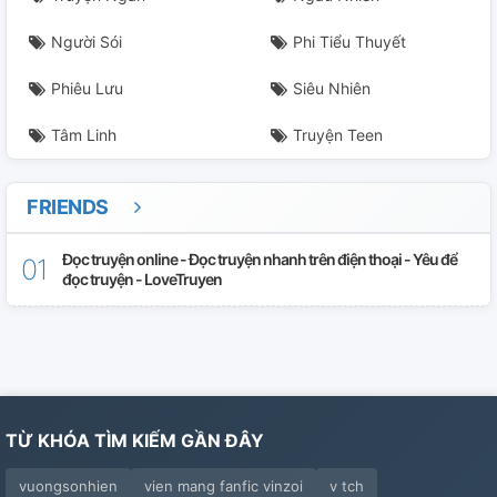
Người Sói
Phi Tiểu Thuyết
Phiêu Lưu
Siêu Nhiên
Tâm Linh
Truyện Teen
FRIENDS
Đọc truyện online - Đọc truyện nhanh trên điện thoại - Yêu để
đọc truyện - LoveTruyen
TỪ KHÓA TÌM KIẾM GẦN ĐÂY
vuongsonhien
vien mang fanfic vinzoi
v tch