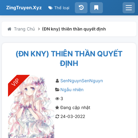
ZingTruyen.Xyz
Thể loại
Trang Chủ
(ĐN kny) thiên thần quyết định
(ĐN KNY) THIÊN THẦN QUYẾT
ĐỊNH
SenNguynSenNguyn
Ngẫu nhiên
3
Đang cập nhật
24-03-2022