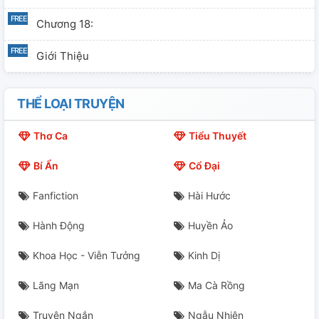
Chương 18:
Giới Thiệu
Chương 19:
THỂ LOẠI TRUYỆN
Giới Thiệu Người Mới!!
Thơ Ca
Tiểu Thuyết
Chương 20:
Bí Ẩn
Cổ Đại
Chương 21:
Fanfiction
Hài Hước
Thông Báo
Hành Động
Huyền Ảo
Khoa Học - Viễn Tưởng
Kinh Dị
Lãng Mạn
Ma Cà Rồng
Truyện Ngắn
Ngẫu Nhiên