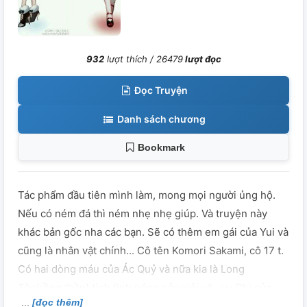
932
lượt thích /
26479
lượt đọc
Đọc Truyện
Danh sách chương
Bookmark
Tác phẩm đầu tiên mình làm, mong mọi người ủng hộ.
Nếu có ném đá thì ném nhẹ nhẹ giúp. Và truyện này
khác bản gốc nha các bạn. Sẽ có thêm em gái của Yui và
cũng là nhân vật chính... Cô tên Komori Sakami, cô 17 t.
Có hai dòng máu của Ác Quỷ và nữa kia là Long
Tộc(rồng thần) tính tình nóng nảy,giỏi võ...vv Chị của
[đọc thêm]
Sakami tên là Komori Yui, cô 18 t. Có hai dòng máu của