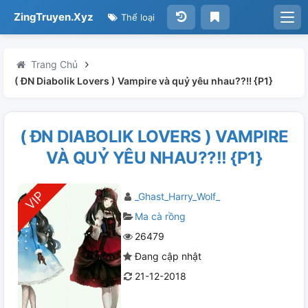
ZingTruyen.Xyz
Thể loại
Trang Chủ
( ĐN Diabolik Lovers ) Vampire và quỷ yêu nhau??!! {P1}
( ĐN DIABOLIK LOVERS ) VAMPIRE
VÀ QUỶ YÊU NHAU??!! {P1}
_Ghast_Harry_Wolf_
Ma cà rồng
26479
Đang cập nhật
21-12-2018