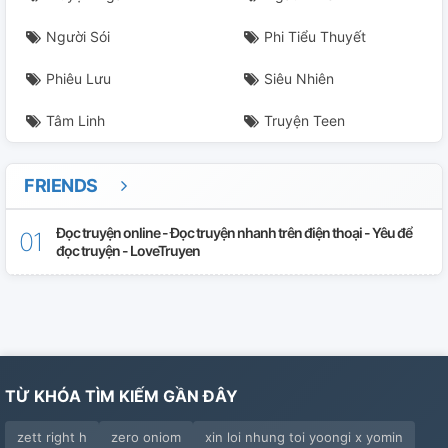
Người Sói
Phi Tiểu Thuyết
Phiêu Lưu
Siêu Nhiên
Tâm Linh
Truyện Teen
FRIENDS
Đọc truyện online - Đọc truyện nhanh trên điện thoại - Yêu để
đọc truyện - LoveTruyen
TỪ KHÓA TÌM KIẾM GẦN ĐÂY
zett right h
zero oniom
xin loi nhung toi yoongi x yomin