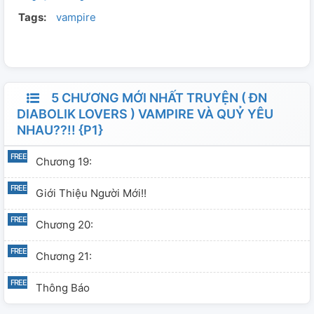
Tags:
vampire
Long Tộc và nữa kia là Thiên Thần. Tính cách hiền
nhưng một khi đã tức là không ai ngăn nổi. Giỏi nấu ăn,
võ thuật...
5 CHƯƠNG MỚI NHẤT TRUYỆN ( ĐN
DIABOLIK LOVERS ) VAMPIRE VÀ QUỶ YÊU
NHAU??!! {P1}
Chương 19:
Giới Thiệu Người Mới!!
Chương 20:
Chương 21:
Thông Báo