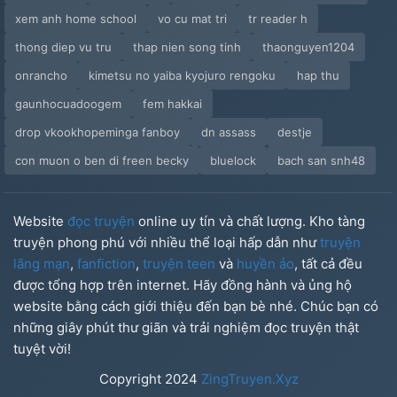
xem anh home school
vo cu mat tri
tr reader h
thong diep vu tru
thap nien song tinh
thaonguyen1204
onrancho
kimetsu no yaiba kyojuro rengoku
hap thu
gaunhocuadoogem
fem hakkai
drop vkookhopeminga fanboy
dn assass
destje
con muon o ben di freen becky
bluelock
bach san snh48
Website
đọc truyện
online uy tín và chất lượng. Kho tàng
truyện phong phú với nhiều thể loại hấp dẫn như
truyện
lãng mạn
,
fanfiction
,
truyện teen
và
huyền ảo
, tất cả đều
được tổng hợp trên internet. Hãy đồng hành và ủng hộ
website bằng cách giới thiệu đến bạn bè nhé. Chúc bạn có
những giây phút thư giãn và trải nghiệm đọc truyện thật
tuyệt vời!
Copyright
2024
ZingTruyen.Xyz