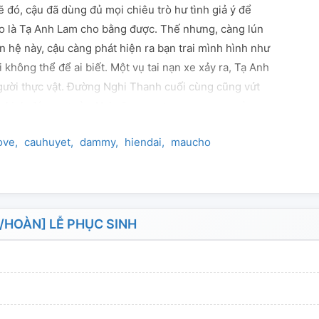
ẽ đó, cậu đã dùng đủ mọi chiêu trò hư tình giả ý để
ao là Tạ Anh Lam cho bằng được. Thế nhưng, càng lún
 hệ này, cậu càng phát hiện ra bạn trai mình hình như
 không thể để ai biết. Một vụ tai nạn xe xảy ra, Tạ Anh
gười thực vật. Đường Nghi Thanh cuối cùng cũng vứt
n kinh đáng sợ này. Hai năm sau, trong cơn mơ màng,
h bị một đôi tay lạnh lẽo ôm chặt lấy: "Có nhớ anh
ove
cauhuyet
dammy
hiendai
maucho
Lam nhìn thấu bản tính nông cạn và tham lam của
h, hắn không ngại việc cậu giẫm lên mình để leo cao,
 không cho phép cậu rời xa hắn. "Nói cho anh biết một
 từng yêu anh." Tạ Anh Lam mở mắt ra, nhìn thấy chính
ên lặng trên giường bệnh.
HOÀN] LỄ PHỤC SINH