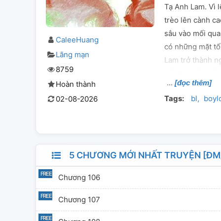
Tạ Anh Lam. Vì l
trèo lên cành c
sâu vào mối quan
CaleeHuang
có những mặt tối
Lãng mạn
Lam trở thành n
8759
bỏ được tên thầ
[đọc thêm]
Hoàn thành
Đường Nghi Than
Tags:
bl
boyl
02-08-2026
không?" Tạ Anh 
Đường Nghi Than
nhưng tuyệt đối
bí mật, tôi chưa
mình đang nằm y
5 CHƯƠNG MỚI NHẤT TRUYỆN [ĐM/
Chương 106
Chương 107