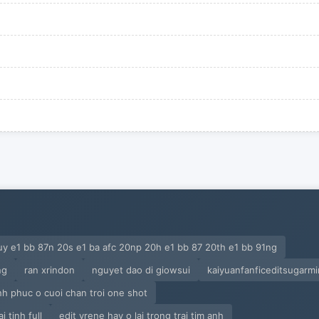
uy e1 bb 87n 20s e1 ba afc 20np 20h e1 bb 87 20th e1 bb 91ng
ng
ran xrindon
nguyet dao di giowsui
kaiyuanfanficeditsugarm
h phuc o cuoi chan troi one shot
 tinh full
edit vrene hay o lai trong trai tim anh