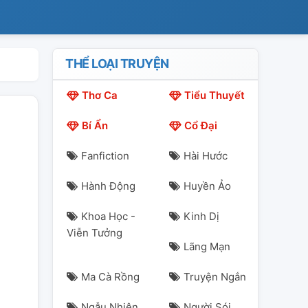
THỂ LOẠI TRUYỆN
Thơ Ca
Tiểu Thuyết
Bí Ẩn
Cổ Đại
Fanfiction
Hài Hước
Hành Động
Huyền Ảo
Khoa Học -
Kinh Dị
Viễn Tưởng
Lãng Mạn
Ma Cà Rồng
Truyện Ngắn
Ngẫu Nhiên
Người Sói