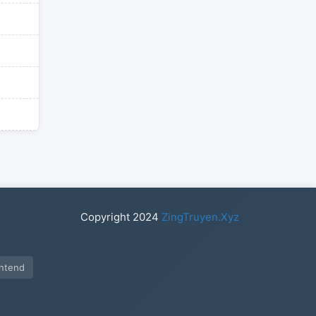
Copyright
2024
ZingTruyen.Xyz
intend