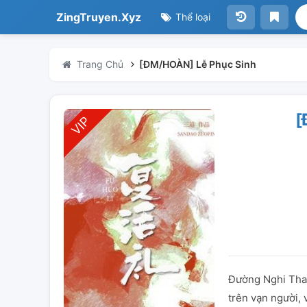
ZingTruyen.Xyz
Thể loại
Trang Chủ
[ĐM/HOÀN] Lễ Phục Sinh
[
Đường Nghi Than
trên vạn người, 