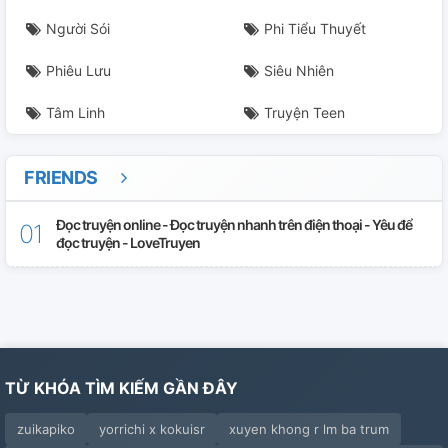
Người Sói
Phi Tiểu Thuyết
Phiêu Lưu
Siêu Nhiên
Tâm Linh
Truyện Teen
FRIENDS
Đọc truyện online - Đọc truyện nhanh trên điện thoại - Yêu để
đọc truyện - LoveTruyen
TỪ KHÓA TÌM KIẾM GẦN ĐÂY
zuikapiko
yorrichi x kokuisr
xuyen khong r lm ba trum