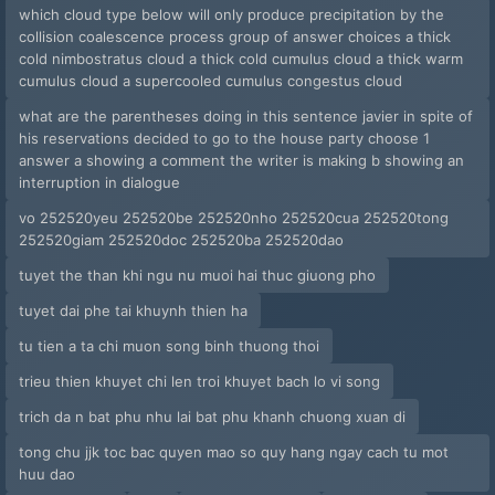
which cloud type below will only produce precipitation by the
collision coalescence process group of answer choices a thick
cold nimbostratus cloud a thick cold cumulus cloud a thick warm
cumulus cloud a supercooled cumulus congestus cloud
what are the parentheses doing in this sentence javier in spite of
his reservations decided to go to the house party choose 1
answer a showing a comment the writer is making b showing an
interruption in dialogue
vo 252520yeu 252520be 252520nho 252520cua 252520tong
252520giam 252520doc 252520ba 252520dao
tuyet the than khi ngu nu muoi hai thuc giuong pho
tuyet dai phe tai khuynh thien ha
tu tien a ta chi muon song binh thuong thoi
trieu thien khuyet chi len troi khuyet bach lo vi song
trich da n bat phu nhu lai bat phu khanh chuong xuan di
tong chu jjk toc bac quyen mao so quy hang ngay cach tu mot
huu dao