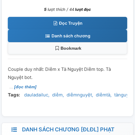
5
lượt thích /
44
lượt đọc
Đọc Truyện
Danh sách chương
Bookmark
Couple duy nhất: Diễm x Tà Nguyệt Diễm top. Tà
Nguyệt bot.
[đọc thêm]
Tags:
dauladailuc
diễm
diễmnguyệt
diễmtà
tànguyệt
DANH SÁCH CHƯƠNG [ĐLĐL] PHẠT