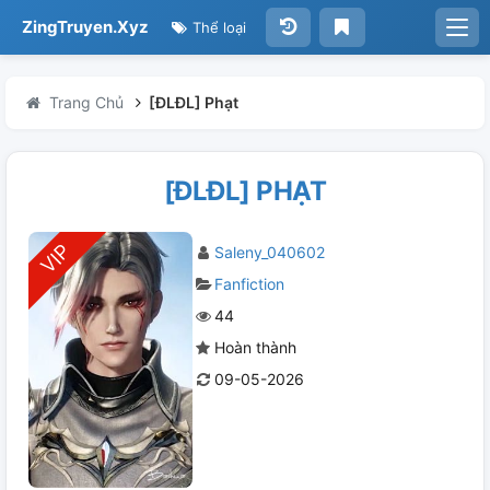
ZingTruyen.Xyz
Thể loại
Trang Chủ
[ĐLĐL] Phạt
[ĐLĐL] PHẠT
Saleny_040602
Fanfiction
44
Hoàn thành
09-05-2026