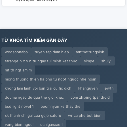
TỪ KHÓA TÌM KIẾM GẦN ĐÂY
woosoonabo
tuyen tap dam hiep
tanthetrungsinh
strange h x y n tu ngay tui minh ket thuc
simpe
shuiyi
mt th ngt am m
mong thuong thien ha phu tu ngot nguoc nhe hoan
khong lam lanh voi ban trai cu fic dich
khanguyen
ewtn
douma ngao du qua the gioi khac
com zhixing tpandroid
bsd light novel 1
beomhyun ke thay the
xk thanh chi gai cua gojo satoru
wr ca phe bot bien
vung bien nguoi
uchiganaaeri