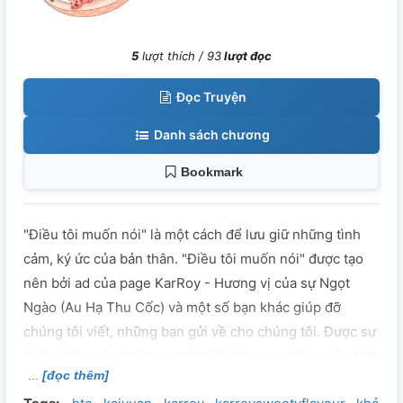
5
lượt thích /
93
lượt đọc
Đọc Truyện
Danh sách chương
Bookmark
"Điều tôi muốn nói" là một cách để lưu giữ những tình
cảm, ký ức của bản thân. "Điều tôi muốn nói" được tạo
nên bởi ad của page KarRoy - Hương vị của sự Ngọt
Ngào (Au Hạ Thu Cốc) và một số bạn khác giúp đỡ
chúng tôi viết, những bạn gửi về cho chúng tôi. Được sự
chấp nhận của những người viết, hôm nay tôi quyết định
[đọc thêm]
tạo nên phần này! Vui lòng không mang khỏi wattpad