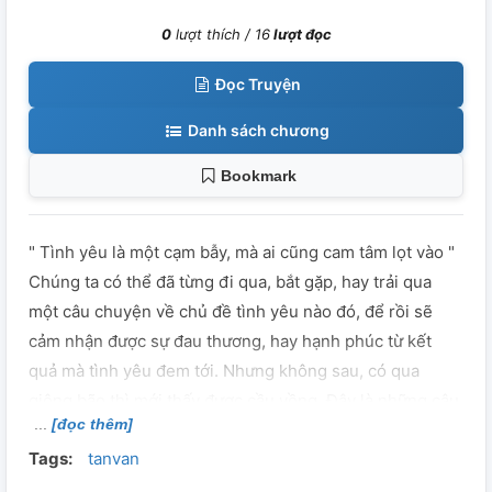
0
lượt thích /
16
lượt đọc
Đọc Truyện
Danh sách chương
Bookmark
" Tình yêu là một cạm bẫy, mà ai cũng cam tâm lọt vào "
Chúng ta có thể đã từng đi qua, bắt gặp, hay trải qua
một câu chuyện về chủ đề tình yêu nào đó, để rồi sẽ
cảm nhận được sự đau thương, hay hạnh phúc từ kết
quả mà tình yêu đem tới. Nhưng không sau, có qua
giông bão thì mới thấy được cầu vồng. Đây là những câu
[đọc thêm]
chuyện tình yêu ngắn của tôi viết nên, tôi mong các bạn
Tags:
tanvan
sẽ thích nó, và qua đó nếu các bạn thấy được bản thân
mình đang mắc kẹt như trong câu chuyện đó thì cố gắng