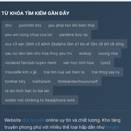
TỪ KHÓA TÌM KIẾM GẦN ĐÂY
zho
yoonmin bts
yeu phai ten khi bien thai
yeu em cong chua cua toi
yandere boy np
xuy c3 aan 2bth c3 a0nh 2balpha 2bn e1 bb af 2bv c6 b0 c6 a1ng
xau nu den lam cho hoa thuy yeu ttv
wokup
vuong nha
vocaloid fanclub tuyen mem
van hoc tinh hoa
tyss2
trouvaille kth x jjk
trai tim cua vat hien te
trai thng say ru
tomhar kity
tokitotwin
thinkandwriteyourself
ta doi kich ban to bai lan
solder not sticking to headphone wire
Website
đọc truyện
online uy tín và chất lượng. Kho tàng
truyện phong phú với nhiều thể loại hấp dẫn như
truyện