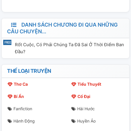
vượt qua nó bạn nhé, đau buồn nào rồi cũng sẽ tan cả
thôi. " Tôi không mong em không có giông bão, chỉ
mong em đủ sức vượt qua" ( một câu nói trong câu
DANH SÁCH CHƯƠNG ĐI QUA NHỮNG
chuyện của Rolige_) CẢM ƠN CÁC BẠN THÂN YÊU ĐÃ
CÂU CHUYỆN...
THEO DÕI CÂU CHUYỆN CỦA TÔI
Rốt Cuộc, Có Phải Chúng Ta Đã Sai Ở Thời Điểm Ban
Đầu?
THỂ LOẠI TRUYỆN
Thơ Ca
Tiểu Thuyết
Bí Ẩn
Cổ Đại
Fanfiction
Hài Hước
Hành Động
Huyền Ảo