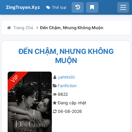
ZingTruyen.Xyz
Thể loại
Trang Chủ
Đến Chậm, Nhưng Không Muộn
ĐẾN CHẬM, NHƯNG KHÔNG
MUỘN
yahhh00
Fanfiction
9822
Đang cập nhật
06-08-2026