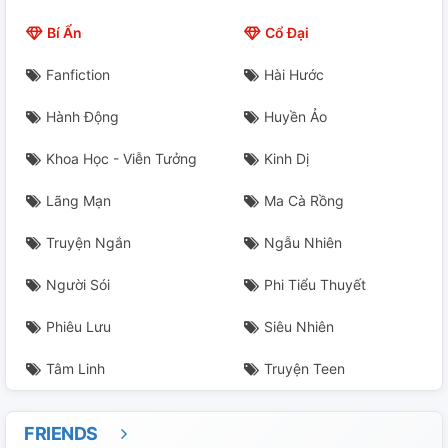
Chương 23
Bí Ẩn
Cổ Đại
Chương 24
Fanfiction
Hài Hước
Chương 25
Hành Động
Huyền Ảo
Chương 26
Khoa Học - Viễn Tưởng
Kinh Dị
Chương 27
Lãng Mạn
Ma Cà Rồng
Chương 28
Truyện Ngắn
Ngẫu Nhiên
Chương 29
Người Sói
Phi Tiểu Thuyết
Phiêu Lưu
Siêu Nhiên
Chương 30
Tâm Linh
Truyện Teen
Chương 31
Chương 32
FRIENDS