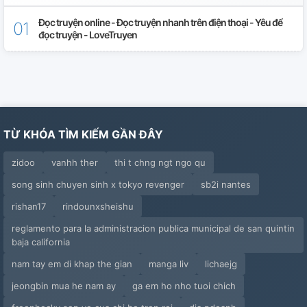
Chương 33
Đọc truyện online - Đọc truyện nhanh trên điện thoại - Yêu để
đọc truyện - LoveTruyen
Chương 34
TỪ KHÓA TÌM KIẾM GẦN ĐÂY
zidoo
vanhh ther
thi t chng ngt ngo qu
song sinh chuyen sinh x tokyo revenger
sb2i nantes
rishan17
rindounxsheishu
reglamento para la administracion publica municipal de san quintin
baja california
nam tay em di khap the gian
manga liv
lichaejg
jeongbin mua he nam ay
ga em ho nho tuoi chich