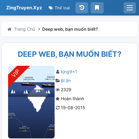
ZingTruyen.Xyz
Thể loại
Trang Chủ
Deep web, bạn muốn biết?
DEEP WEB, BẠN MUỐN BIẾT?
kjng9x1
Bí ẩn
2329
Hoàn thành
19-08-2015