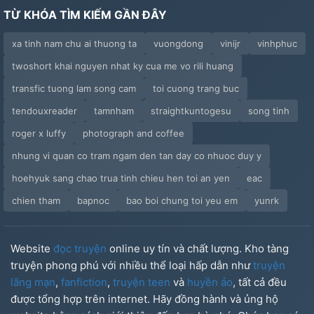
TỪ KHÓA TÌM KIẾM GẦN ĐÂY
xa tinh nam chu ai thuong ta
vuongdong
vinijr
vinhphuc
twoshort khai nguyen nhat ky cua me vo rili huang
transfic tuong lam song cam
toi cuong trang buc
tendouxreader
tamnham
straightkuntogesu
song tinh
roger x luffy
photograph and coffee
nhung vi quan co tram ngam den tan day co nhuoc duy y
hoehyuk sang chao trua tinh chieu hen toi an yen
eac
chien tham
bapnoc
bao boi chung toi yeu em
yunrk
Website
đọc truyện
online uy tín và chất lượng. Kho tàng
truyện phong phú với nhiều thể loại hấp dẫn như
truyện
lãng mạn
,
fanfiction
,
truyện teen
và
huyền ảo
, tất cả đều
được tổng hợp trên internet. Hãy đồng hành và ủng hộ