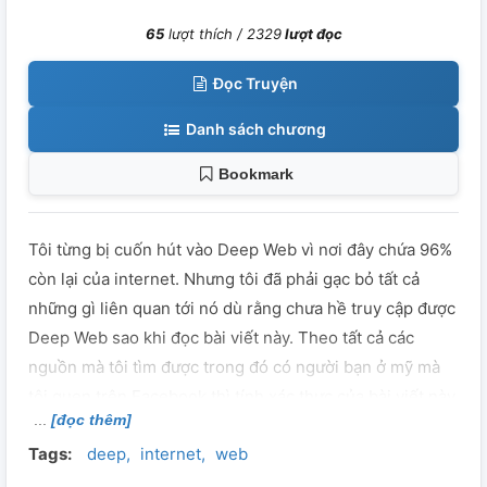
65
lượt thích /
2329
lượt đọc
Đọc Truyện
Danh sách chương
Bookmark
Tôi từng bị cuốn hút vào Deep Web vì nơi đây chứa 96%
còn lại của internet. Nhưng tôi đã phải gạc bỏ tất cả
những gì liên quan tới nó dù rằng chưa hề truy cập được
Deep Web sao khi đọc bài viết này. Theo tất cả các
nguồn mà tôi tìm được trong đó có người bạn ở mỹ mà
tôi quen trên Facebook thì tính xác thực của bài viết này
[đọc thêm]
rất cao. Tôi thầm cảm ơn trời rằng tôi đã đọc được lá thư
Tags:
deep
internet
web
tuyệt mệnh này khi còn có thể quay đầu vì đó là 1 nơi
đáng sợ. Bài viết này tuy ko liên quan nhưng tôi mong