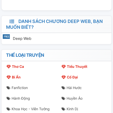
rằng nó cũng sẽ giúp cho nhiều người quay đầu kịp thời
như tôi.
DANH SÁCH CHƯƠNG DEEP WEB, BẠN
MUỐN BIẾT?
Deep Web
THỂ LOẠI TRUYỆN
Thơ Ca
Tiểu Thuyết
Bí Ẩn
Cổ Đại
Fanfiction
Hài Hước
Hành Động
Huyền Ảo
Khoa Học - Viễn Tưởng
Kinh Dị