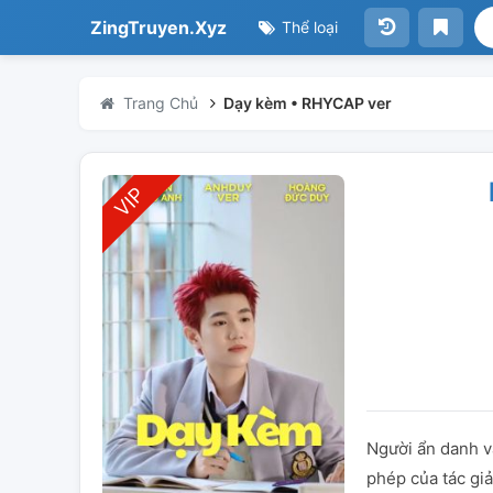
ZingTruyen.Xyz
Thể loại
Trang Chủ
Dạy kèm • RHYCAP ver
Người ẩn danh v
phép của tác gi