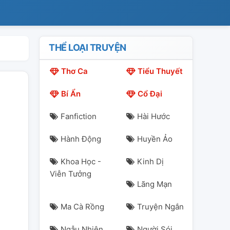
THỂ LOẠI TRUYỆN
Thơ Ca
Tiểu Thuyết
Bí Ẩn
Cổ Đại
Fanfiction
Hài Hước
Hành Động
Huyền Ảo
Khoa Học -
Kinh Dị
Viễn Tưởng
Lãng Mạn
Ma Cà Rồng
Truyện Ngắn
Ngẫu Nhiên
Người Sói