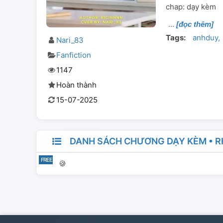
chap: dạy kèm
[đọc thêm]
Tags:
anhduy
Nari_83
Fanfiction
1147
Hoàn thành
15-07-2025
DANH SÁCH CHƯƠNG DẠY KÈM • R
🍪