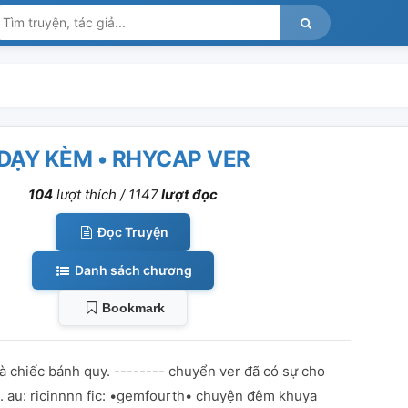
DẠY KÈM • RHYCAP VER
104
lượt thích /
1147
lượt đọc
Đọc Truyện
Danh sách chương
Bookmark
à chiếc bánh quy. -------- chuyển ver đã có sự cho
ả. au: ricinnnn fic: •gemfourth• chuyện đêm khuya