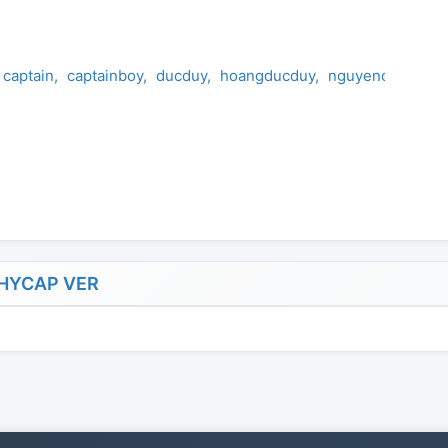
captain
captainboy
ducduy
hoangducduy
nguyenquangan
HYCAP VER