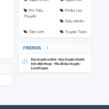
Phi Tiểu
Phiêu Lưu
Thuyết
h
quanganh
rhycap
rhyder
đứcduy
Siêu Nhiên
Tâm Linh
Truyện Teen
FRIENDS
Đọc truyện online - Đọc truyện nhanh
trên điện thoại - Yêu để đọc truyện -
LoveTruyen