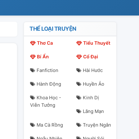
THỂ LOẠI TRUYỆN
Thơ Ca
Tiểu Thuyết
Bí Ẩn
Cổ Đại
Fanfiction
Hài Hước
Hành Động
Huyền Ảo
Khoa Học -
Kinh Dị
Viễn Tưởng
Lãng Mạn
Ma Cà Rồng
Truyện Ngắn
Ngẫu Nhiên
Người Sói