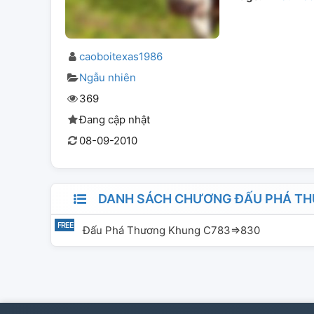
caoboitexas1986
Ngẫu nhiên
369
Đang cập nhật
08-09-2010
DANH SÁCH CHƯƠNG ĐẤU PHÁ TH
Đấu Phá Thương Khung C783=>830