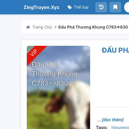
ZingTruyen.Xyz
Thể loại
Trang Chủ
Đấu Phá Thương Khung C783=>830
ĐẤU PH
[đọc thêm]
Tags:
hieume