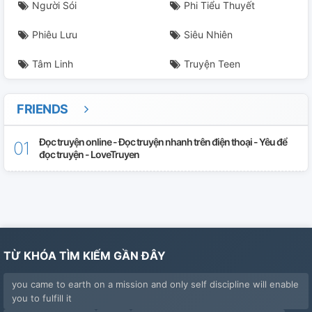
Người Sói
Phi Tiểu Thuyết
Phiêu Lưu
Siêu Nhiên
Tâm Linh
Truyện Teen
FRIENDS
Đọc truyện online - Đọc truyện nhanh trên điện thoại - Yêu để
đọc truyện - LoveTruyen
TỪ KHÓA TÌM KIẾM GẦN ĐÂY
you came to earth on a mission and only self discipline will enable
you to fulfill it