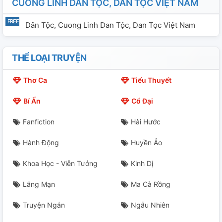
CUONG LINH DAN TỘC, DAN TỌC VIỆT NAM
Dân Tộc, Cuong Linh Dan Tộc, Dan Tọc Việt Nam
THỂ LOẠI TRUYỆN
Thơ Ca
Tiểu Thuyết
Bí Ẩn
Cổ Đại
Fanfiction
Hài Hước
Hành Động
Huyền Ảo
Khoa Học - Viễn Tưởng
Kinh Dị
Lãng Mạn
Ma Cà Rồng
Truyện Ngắn
Ngẫu Nhiên