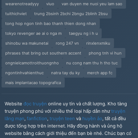
wearenotreadyyy
viuo
van duyen me nuoi yeu lam sao
tuithichviet
trung 2bsinh 2bchi 2bngu 2blinh 2bsu
tong hop ngon tinh bao thanh thien dong nhan
tokyo revenger ae ai o nga m
taegyu ng i h u
shinobu wa makunetai
rong 247 vn
rinxlenxmiku
phrases that bring out southern accent
phong tnh vi hun
ongnielcamottroithuongnho
nu cong nam thu h tho tuc
ngontinhvahienthuc
natra tay du ky
merch app fc
mais implantacao topografica
Website
đọc truyện
online uy tín và chất lượng. Kho tàng
truyện phong phú với nhiều thể loại hấp dẫn như
truyện
lãng mạn
,
fanfiction
,
truyện teen
và
huyền ảo
, tất cả đều
được tổng hợp trên internet. Hãy đồng hành và ủng hộ
website bằng cách giới thiệu đến bạn bè nhé. Chúc bạn có