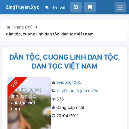
ZingTruyen.Xyz
Thể loại
Trang Chủ
dân tộc, cuong linh dan tộc, dan tọc việt nam
DÂN TỘC, CUONG LINH DAN TỘC,
DAN TỌC VIỆT NAM
tividung1005
Huyền ảo
Ngẫu nhiên
576
Đang cập nhật
20-04-2011