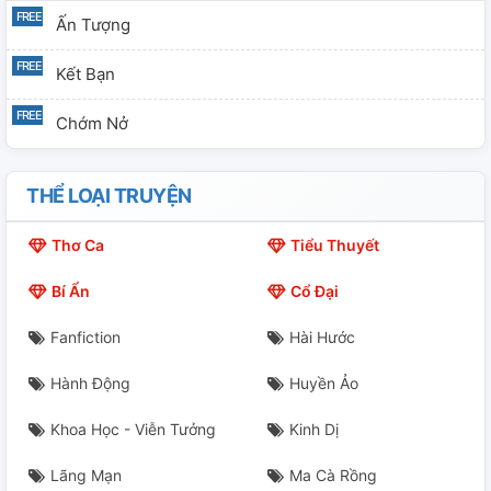
Ấn Tượng
Kết Bạn
Chớm Nở
THỂ LOẠI TRUYỆN
Thơ Ca
Tiểu Thuyết
Bí Ẩn
Cổ Đại
Fanfiction
Hài Hước
Hành Động
Huyền Ảo
Khoa Học - Viễn Tưởng
Kinh Dị
Lãng Mạn
Ma Cà Rồng