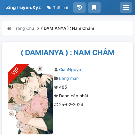
ZingTruyen.Xyz
Thể loại
Trang Chủ
( DAMIANYA ) : Nam Châm
( DAMIANYA ) : NAM CHÂM
GianNguyn
Lãng mạn
485
Đang cập nhật
25-02-2024