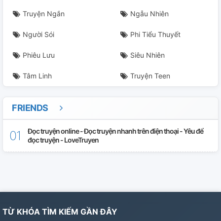
Truyện Ngắn
Ngẫu Nhiên
Người Sói
Phi Tiểu Thuyết
Phiêu Lưu
Siêu Nhiên
Tâm Linh
Truyện Teen
FRIENDS
Đọc truyện online - Đọc truyện nhanh trên điện thoại - Yêu để
đọc truyện - LoveTruyen
TỪ KHÓA TÌM KIẾM GẦN ĐÂY