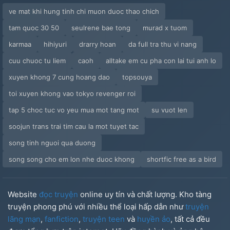
ve mat khi hung tinh chi muon duoc thao chich
tam quoc 30 50
seulrene bae tong
murad x tuom
karmaa
hihiyuri
drarry hoan
da full tra thu vi nang
cuu chuoc tu liem
caoh
alltake em cu pha con lai tui anh lo
xuyen khong 7 cung hoang dao
topsouya
toi xuyen khong vao tokyo revenger roi
tap 5 choc tuc vo yeu mua mot tang mot
su vuot len
soojun trans trai tim cau la mot tuyet tac
song tinh nguoi qua duong
song song cho em lon nhe duoc khong
shortfic free as a bird
Website
đọc truyện
online uy tín và chất lượng. Kho tàng
truyện phong phú với nhiều thể loại hấp dẫn như
truyện
lãng mạn
,
fanfiction
,
truyện teen
và
huyền ảo
, tất cả đều