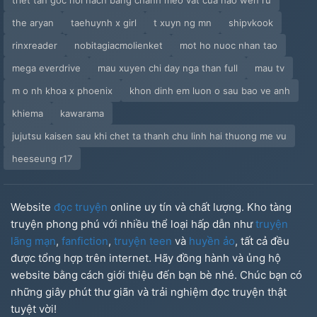
triet tan goc hoi nach bang chanh meo vat cua hao wen ru
the aryan
taehuynh x girl
t xuyn ng mn
shipvkook
rinxreader
nobitagiacmolienket
mot ho nuoc nhan tao
mega everdrive
mau xuyen chi day nga than full
mau tv
m o nh khoa x phoenix
khon dinh em luon o sau bao ve anh
khiema
kawarama
jujutsu kaisen sau khi chet ta thanh chu linh hai thuong me vu
heeseung r17
Website
đọc truyện
online uy tín và chất lượng. Kho tàng
truyện phong phú với nhiều thể loại hấp dẫn như
truyện
lãng mạn
,
fanfiction
,
truyện teen
và
huyền ảo
, tất cả đều
được tổng hợp trên internet. Hãy đồng hành và ủng hộ
website bằng cách giới thiệu đến bạn bè nhé. Chúc bạn có
những giây phút thư giãn và trải nghiệm đọc truyện thật
tuyệt vời!