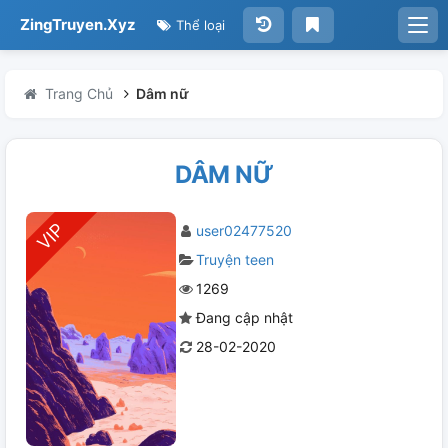
ZingTruyen.Xyz
Thể loại
Trang Chủ
Dâm nữ
DÂM NỮ
user02477520
Truyện teen
1269
Đang cập nhật
28-02-2020