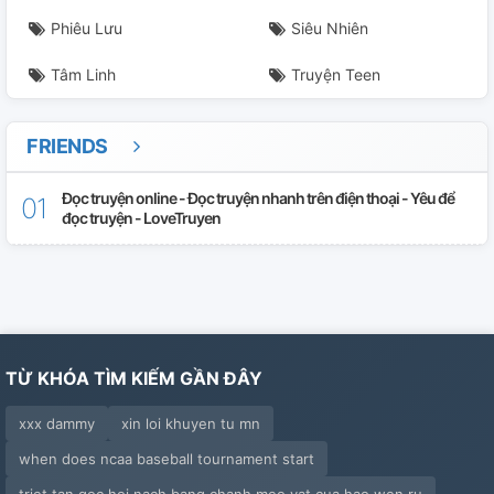
Phiêu Lưu
Siêu Nhiên
Tâm Linh
Truyện Teen
FRIENDS
Đọc truyện online - Đọc truyện nhanh trên điện thoại - Yêu để
đọc truyện - LoveTruyen
TỪ KHÓA TÌM KIẾM GẦN ĐÂY
xxx dammy
xin loi khuyen tu mn
when does ncaa baseball tournament start