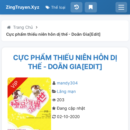
ZingTruyen.Xyz
Thể loại
Trang Chủ
Cực phẩm thiếu niên hỗn dị thế - Doãn Gia[Edit]
CỰC PHẨM THIẾU NIÊN HỖN DỊ
THẾ - DOÃN GIA[EDIT]
mandy304
Lãng mạn
203
Đang cập nhật
02-10-2020