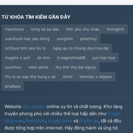
TỪ KHÓA TÌM KIẾM GẦN ĐÂY
transtexts
tong tai ba dao
tinh yeu chu chau
thonglinh
sukufushi hac dau dong
songtinh
phantruy
on2eus tinh yeu bo lo
ngay ay co nhung doa hoa dai
mugino x yori
do tinn
b kagoshima88
yuri hac hoa
yoonhoo
vmin dette
thu linh the bai nguoc
thu ki an sao the hung x an
thind
shinobu x miyano
phailaea
Website
đọc truyện
online uy tín và chất lượng. Kho tàng
truyện phong phú với nhiều thể loại hấp dẫn như
truyện
lãng mạn
,
fanfiction
,
truyện teen
và
huyền ảo
, tất cả đều
được tổng hợp trên internet. Hãy đồng hành và ủng hộ