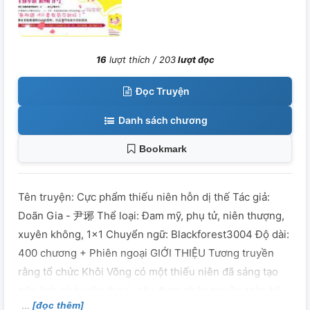
16
lượt thích /
203
lượt đọc
Đọc Truyện
Danh sách chương
Bookmark
Tên truyện: Cực phẩm thiếu niên hỗn dị thế Tác giả:
Doãn Gia - 尹琊 Thể loại: Đam mỹ, phụ tử, niên thượng,
xuyên không, 1x1 Chuyển ngữ: Blackforest3004 Độ dài:
400 chương + Phiên ngoại GIỚI THIỆU Tương truyền
rằng tổ chức Khôi Võng có một thiếu niên đã sáng tạo
nên lịch sử huyền thoại, cậu được chân truyền toàn bộ
[đọc thêm]
tuyệt học của cả bảy cung, được coi là thiên tài siêu việt