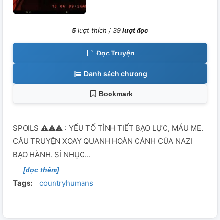
5
lượt thích /
39
lượt đọc
Đọc Truyện
Danh sách chương
Bookmark
SPOILS ⚠⚠⚠ : YẾU TỐ TÌNH TIẾT BẠO LỰC, MÁU ME.
CÂU TRUYỆN XOAY QUANH HOÀN CẢNH CỦA NAZI.
BẠO HÀNH. SỈ NHỤC...
[đọc thêm]
Tags:
countryhumans