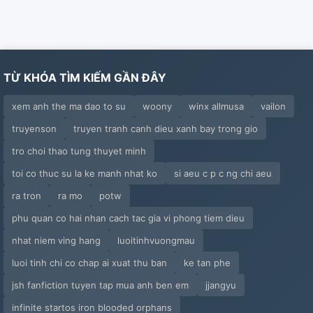
TỪ KHÓA TÌM KIẾM GẦN ĐÂY
xem anh the ma dao to su
woony
winx allmusa
vailon
truyenson
truyen tranh canh dieu xanh bay trong gio
tro choi thao tung thuyet minh
toi co thuc su la ke manh nhat ko
si aeu c p c ng chi aeu
ra tron
ra mo
potw
phu quan co hai nhan cach tac gia vi phong tiem dieu
nhat niem ving hang
luoitinhvuongmau
luoi tinh chi co chap ai xuat thu ban
ke tan phe
jsh fanfiction tuyen tap mua anh ben em
jjangyu
infinite startos iron blooded orphans