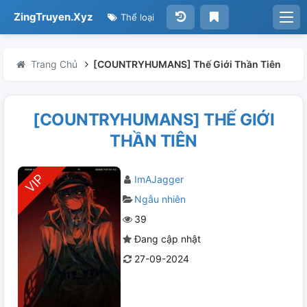
ZingTruyen.Xyz
Thể loại
Trang Chủ
[COUNTRYHUMANS] Thế Giới Thần Tiên
[COUNTRYHUMANS] THẾ GIỚI
THẦN TIÊN
ImAJagger
Ngẫu nhiên
39
Đang cập nhật
27-09-2024