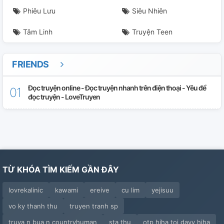
Phiêu Lưu
Siêu Nhiên
Tâm Linh
Truyện Teen
FRIENDS
Đọc truyện online - Đọc truyện nhanh trên điện thoại - Yêu để
đọc truyện - LoveTruyen
TỪ KHÓA TÌM KIẾM GẦN ĐÂY
lovrekalinic
kawami
ereive
cu lim
yejisuu
vo ky thanh thu
truyen tranh sp
truya n bua n countryhuman
sta thu
otp hiha toi dayy hiha