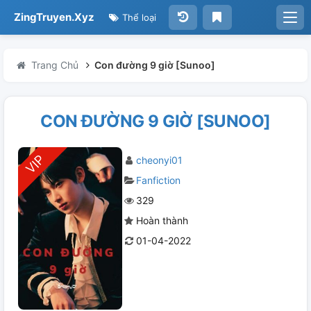
ZingTruyen.Xyz
Thể loại
Trang Chủ
Con đường 9 giờ [Sunoo]
CON ĐƯỜNG 9 GIỜ [SUNOO]
cheonyi01
Fanfiction
329
Hoàn thành
01-04-2022