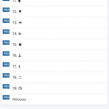
11. 🫀
12. 🌳
13. 💋
14. 💫
15. 🧠
16. 🧹
17. 📱
18. 🍞
19. 📺
Húuuuu