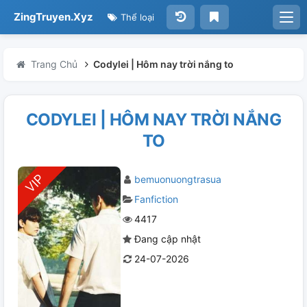
ZingTruyen.Xyz
Thể loại
Trang Chủ
Codylei | Hôm nay trời nắng to
CODYLEI | HÔM NAY TRỜI NẮNG
TO
bemuonuongtrasua
Fanfiction
4417
Đang cập nhật
24-07-2026