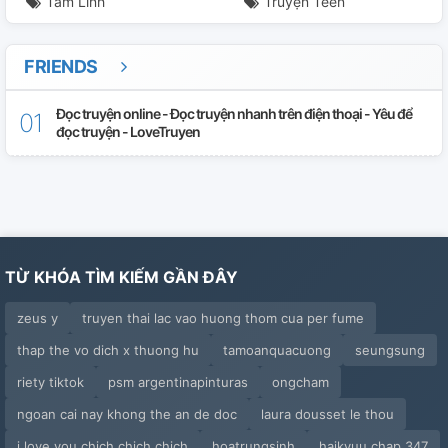
Tâm Linh
Truyện Teen
FRIENDS
Đọc truyện online - Đọc truyện nhanh trên điện thoại - Yêu để
đọc truyện - LoveTruyen
TỪ KHÓA TÌM KIẾM GẦN ĐÂY
zeus y
truyen thai lac vao huong thom cua per fume
thap the vo dich x thuong hu
tamoanquacuong
seungsung
riety tiktok
psm argentinapinturas
ongcham
ngoan cai nay khong the an de doc
laura dousset le thou
i love you chich chich chich
hoatrungsinh
haikyuu chap 347