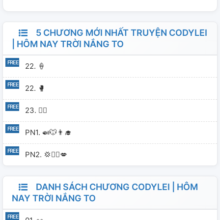
5 CHƯƠNG MỚI NHẤT TRUYỆN CODYLEI
| HÔM NAY TRỜI NẮNG TO
22. 🍦
22. 🥊
23. ❤️‍🔥
PN1. 🍛🐭👨‍🎓
PN2. 💢❤️‍🔥💋
DANH SÁCH CHƯƠNG CODYLEI | HÔM
NAY TRỜI NẮNG TO