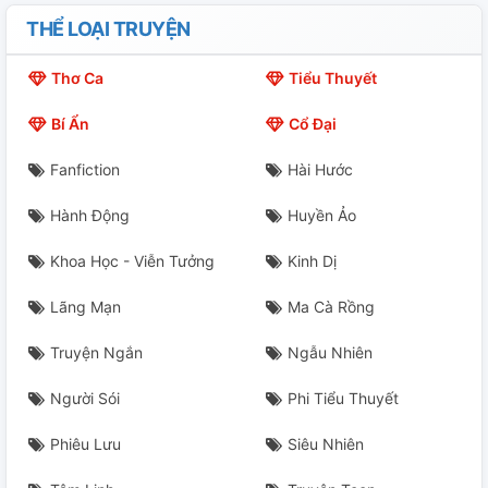
21. 💢
THỂ LOẠI TRUYỆN
22. 🍦
Thơ Ca
Tiểu Thuyết
22. 🥊
Bí Ẩn
Cổ Đại
23. ❤️‍🔥
Fanfiction
Hài Hước
PN1. 🍛🐭👨‍🎓
Hành Động
Huyền Ảo
PN2. 💢❤️‍🔥💋
Khoa Học - Viễn Tưởng
Kinh Dị
Lãng Mạn
Ma Cà Rồng
Truyện Ngắn
Ngẫu Nhiên
Người Sói
Phi Tiểu Thuyết
Phiêu Lưu
Siêu Nhiên