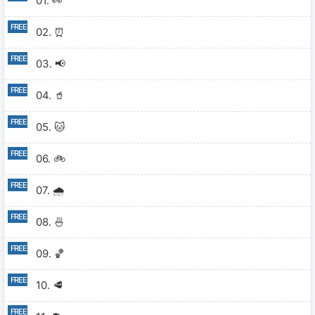
01. 👀
02. ⏰
03. 📢
04. 🥤
05. 🐱
06. 🚲
07. 🌧
08. 🍜
09. 🏀
10. 🥩