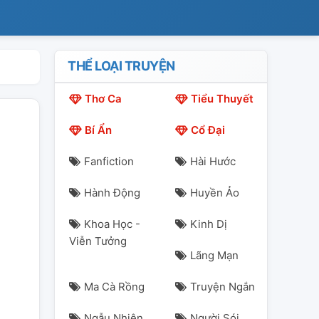
THỂ LOẠI TRUYỆN
Thơ Ca
Tiểu Thuyết
Bí Ẩn
Cổ Đại
Fanfiction
Hài Hước
Hành Động
Huyền Ảo
Khoa Học -
Kinh Dị
Viễn Tưởng
Lãng Mạn
Ma Cà Rồng
Truyện Ngắn
Ngẫu Nhiên
Người Sói