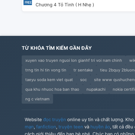
Chương 4 Tỏ Tình ( H Nhẹ )
TỪ KHÓA TÌM KIẾM GẦN ĐÂY
xuyen vao truyen nguoi lon gianhf tri voi nam chinh
wi
trng tin hi tin vong tin
tr sentake
tieu 2bquy 2bluon
taeyu soda kem viet quat
soc
site www qushuchen
qua khu nhuoc hoa ban thao
nupakachi
nokia certif
ng c vietnam
Website
đọc truyện
online uy tín và chất lượng. Kh
mạn
,
fanfiction
,
truyện teen
và
huyền ảo
, tất cả đề
cách giới thiệu đến bạn bè nhé. Chúc bạn có những g