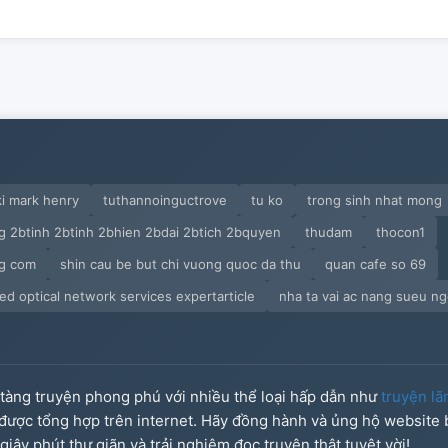
ki mark henry
tuthannoinguctrove
tu ko
trong sinh nhat mong
g 2btinh 2btinh 2bhien 2bdai 2btich 2bquyen
thudam
thocon1
g com
shin cau be but chi vuong quoc da thu
quan cafe so 69
ied optical network services expertarticle
nha ta vai ac nang sueu ng
o tàng truyện phong phú với nhiều thể loại hấp dẫn như
truyện lã
u được tổng hợp trên internet. Hãy đồng hành và ủng hộ website
iây phút thư giãn và trải nghiệm đọc truyện thật tuyệt vời!