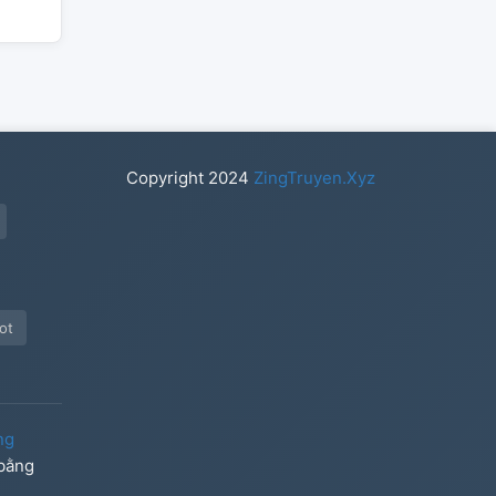
Copyright
2024
ZingTruyen.Xyz
ot
ng
 bằng