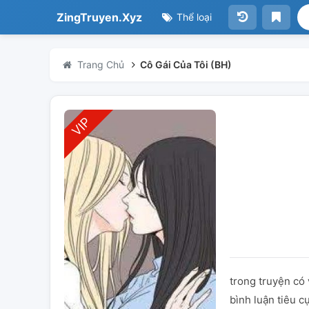
ZingTruyen.Xyz
Thể loại
Trang Chủ
Cô Gái Của Tôi (BH)
trong truyện có 
bình luận tiêu cự