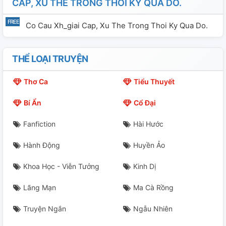
CAP, XU THE TRONG THOI KY QUA DO.
Co Cau Xh_giai Cap, Xu The Trong Thoi Ky Qua Do.
THỂ LOẠI TRUYỆN
Thơ Ca
Tiểu Thuyết
Bí Ẩn
Cổ Đại
Fanfiction
Hài Hước
Hành Động
Huyền Ảo
Khoa Học - Viễn Tưởng
Kinh Dị
Lãng Mạn
Ma Cà Rồng
Truyện Ngắn
Ngẫu Nhiên