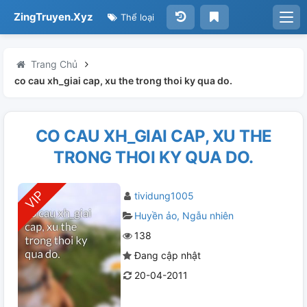
ZingTruyen.Xyz
Thể loại
Trang Chủ
co cau xh_giai cap, xu the trong thoi ky qua do.
CO CAU XH_GIAI CAP, XU THE
TRONG THOI KY QUA DO.
tividung1005
Huyền ảo
Ngẫu nhiên
138
Đang cập nhật
20-04-2011