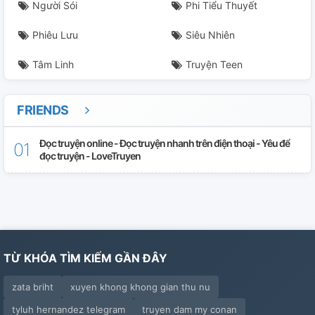
Người Sói
Phi Tiểu Thuyết
Phiêu Lưu
Siêu Nhiên
Tâm Linh
Truyện Teen
FRIENDS
Đọc truyện online - Đọc truyện nhanh trên điện thoại - Yêu để
đọc truyện - LoveTruyen
TỪ KHÓA TÌM KIẾM GẦN ĐÂY
zata briht
xuyen khong khong gian thu nu
tyluh hernandez telegram
truyen dam my conan