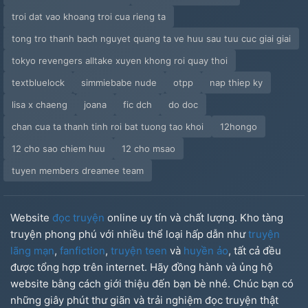
troi dat vao khoang troi cua rieng ta
tong tro thanh bach nguyet quang ta ve huu sau tuu cuc giai giai
tokyo revengers alltake xuyen khong roi quay thoi
textbluelock
simmiebabe nude
otpp
nap thiep ky
lisa x chaeng
joana
fic dch
do doc
chan cua ta thanh tinh roi bat tuong tao khoi
12hongo
12 cho sao chiem huu
12 cho msao
tuyen members dreamee team
Website
đọc truyện
online uy tín và chất lượng. Kho tàng
truyện phong phú với nhiều thể loại hấp dẫn như
truyện
lãng mạn
,
fanfiction
,
truyện teen
và
huyền ảo
, tất cả đều
được tổng hợp trên internet. Hãy đồng hành và ủng hộ
website bằng cách giới thiệu đến bạn bè nhé. Chúc bạn có
những giây phút thư giãn và trải nghiệm đọc truyện thật