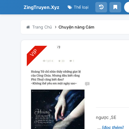
ZingTruyen.Xyz
Thể loại
Trang Chủ
Chuyện nàng Cám
ngược ,SE
[đọc thêm]