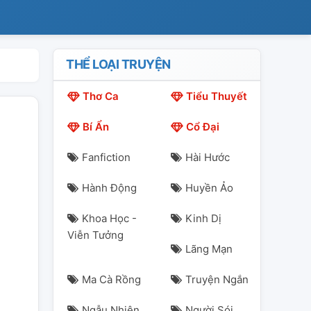
THỂ LOẠI TRUYỆN
Thơ Ca
Tiểu Thuyết
Bí Ẩn
Cổ Đại
Fanfiction
Hài Hước
Hành Động
Huyền Ảo
Khoa Học -
Kinh Dị
Viễn Tưởng
Lãng Mạn
Ma Cà Rồng
Truyện Ngắn
Ngẫu Nhiên
Người Sói