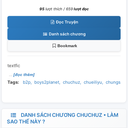
95
lượt thích /
659
lượt đọc
Đọc Truyện
Danh sách chương
Bookmark
textfic
[đọc thêm]
Tags:
b2p
boys2planet
chuchuz
chueiliyu
chungsan
DANH SÁCH CHƯƠNG CHUCHUZ • LÀM
SAO THẾ NÀY ?