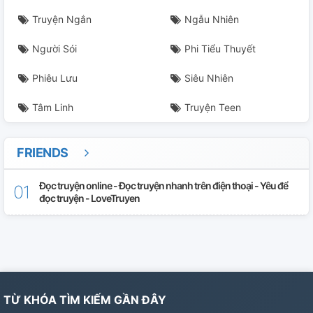
Truyện Ngắn
Ngẫu Nhiên
Người Sói
Phi Tiểu Thuyết
Phiêu Lưu
Siêu Nhiên
Tâm Linh
Truyện Teen
FRIENDS
Đọc truyện online - Đọc truyện nhanh trên điện thoại - Yêu để
đọc truyện - LoveTruyen
TỪ KHÓA TÌM KIẾM GẦN ĐÂY