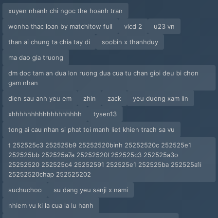
xuyen nhanh chi ngoc the hoanh tran
wonha thac loan by matchitow full
vlcd 2
u23 vn
than ai chung ta chia tay di
soobin x thanhduy
ma dao gia truong
dm doc tam an dua lon ruong dua cua tu chan gioi deu bi chon
gam nhan
dien sau anh yeu em
zhin
zack
yeu duong xam lin
xhhhhhhhhhhhhhhhhhh
tysen13
tong ai cau nhan si phat toi manh liet khien trach sa vu
t 252525c3 252525b9 25252520binh 25252520c 252525e1
252525bb 252525a7a 25252520l 252525c3 252525a3o
25252520 252525c4 25252591 252525e1 252525ba 252525a1i
25252520chap 252525202
suchuchoo
su dang yeu sanji x nami
nhiem vu ki la cua la lu hanh