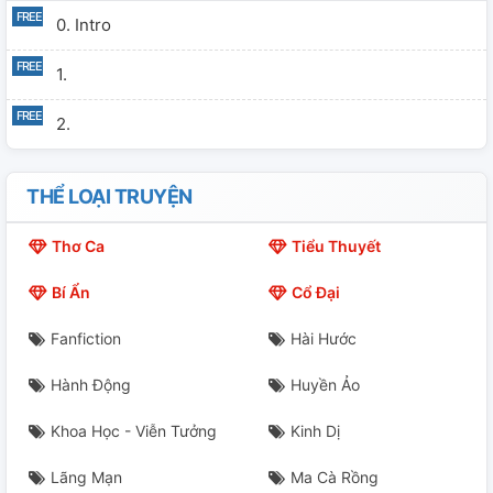
0. Intro
1.
2.
THỂ LOẠI TRUYỆN
Thơ Ca
Tiểu Thuyết
Bí Ẩn
Cổ Đại
Fanfiction
Hài Hước
Hành Động
Huyền Ảo
Khoa Học - Viễn Tưởng
Kinh Dị
Lãng Mạn
Ma Cà Rồng