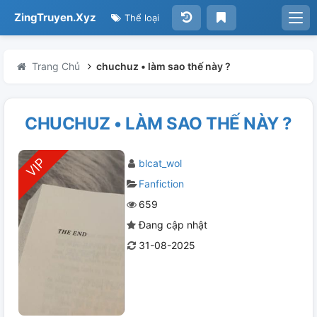
ZingTruyen.Xyz
Thể loại
Trang Chủ
chuchuz • làm sao thế này ?
CHUCHUZ • LÀM SAO THẾ NÀY ?
blcat_wol
Fanfiction
659
Đang cập nhật
31-08-2025