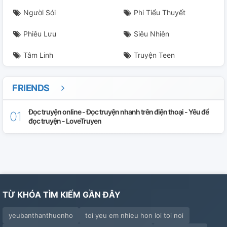
Người Sói
Phi Tiểu Thuyết
Phiêu Lưu
Siêu Nhiên
Tâm Linh
Truyện Teen
FRIENDS
Đọc truyện online - Đọc truyện nhanh trên điện thoại - Yêu để
đọc truyện - LoveTruyen
TỪ KHÓA TÌM KIẾM GẦN ĐÂY
yeubanthanthuonho
toi yeu em nhieu hon loi toi noi