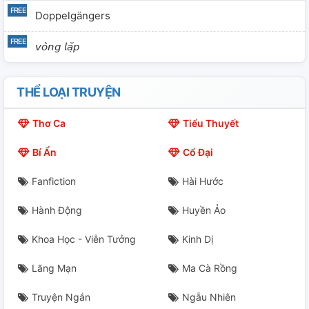
Doppelgängers
𝘷𝘰̀𝘯𝘨 𝘭𝘢̣̆𝘱
THỂ LOẠI TRUYỆN
Thơ Ca
Tiểu Thuyết
Bí Ẩn
Cổ Đại
Fanfiction
Hài Hước
Hành Động
Huyền Ảo
Khoa Học - Viễn Tưởng
Kinh Dị
Lãng Mạn
Ma Cà Rồng
Truyện Ngắn
Ngẫu Nhiên