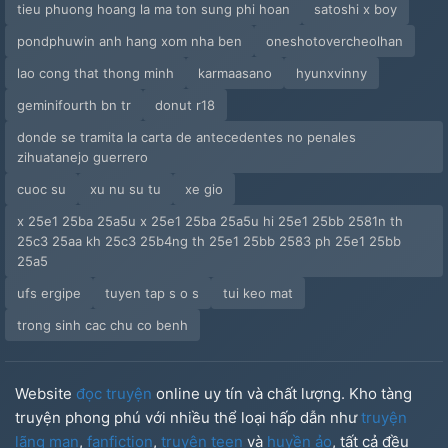
tieu phuong hoang la ma ton sung phi hoan
satoshi x boy
pondphuwin anh hang xom nha ben
oneshotovercheolhan
lao cong that thong minh
karmaasano
hyunxvinny
geminifourth bn tr
donut r18
donde se tramita la carta de antecedentes no penales
zihuatanejo guerrero
cuoc su
xu nu su tu
xe gio
x 25e1 25ba 25a5u x 25e1 25ba 25a5u hi 25e1 25bb 2581n th
25c3 25aa kh 25c3 25b4ng th 25e1 25bb 2583 ph 25e1 25bb
25a5
ufs ergipe
tuyen tap s o s
tui keo mat
trong sinh cac chu co benh
Website
đọc truyện
online uy tín và chất lượng. Kho tàng
truyện phong phú với nhiều thể loại hấp dẫn như
truyện
lãng mạn
,
fanfiction
,
truyện teen
và
huyền ảo
, tất cả đều