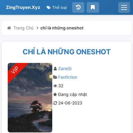
ZingTruyen.Xyz
Thể loại
Trang Chủ
chỉ là những oneshot
CHỈ LÀ NHỮNG ONESHOT
ZaneSi
Fanfiction
32
Đang cập nhật
24-06-2023