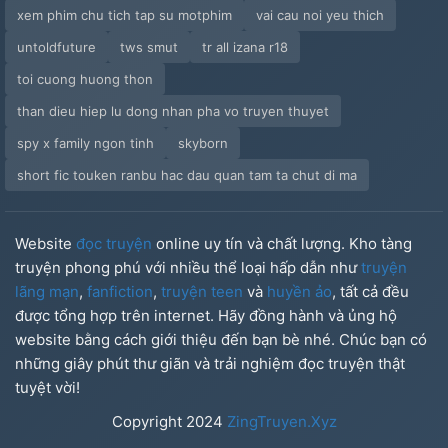
xem phim chu tich tap su motphim
vai cau noi yeu thich
untoldfuture
tws smut
tr all izana r18
toi cuong huong thon
than dieu hiep lu dong nhan pha vo truyen thuyet
spy x family ngon tinh
skyborn
short fic touken ranbu hac dau quan tam ta chut di ma
Website
đọc truyện
online uy tín và chất lượng. Kho tàng
truyện phong phú với nhiều thể loại hấp dẫn như
truyện
lãng mạn
,
fanfiction
,
truyện teen
và
huyền ảo
, tất cả đều
được tổng hợp trên internet. Hãy đồng hành và ủng hộ
website bằng cách giới thiệu đến bạn bè nhé. Chúc bạn có
những giây phút thư giãn và trải nghiệm đọc truyện thật
tuyệt vời!
Copyright
2024
ZingTruyen.Xyz