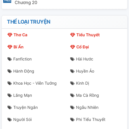
Chương 20
Chương 21
THỂ LOẠI TRUYỆN
Chương 22
Thơ Ca
Tiểu Thuyết
Chương 23
Bí Ẩn
Cổ Đại
Chương 24
Fanfiction
Hài Hước
Chưong 25
Hành Động
Huyền Ảo
Chương 26
Khoa Học - Viễn Tưởng
Kinh Dị
Chương 27 ( End)
Lãng Mạn
Ma Cà Rồng
Cảm Ơn
Truyện Ngắn
Ngẫu Nhiên
Truyện Mới Nhá
Người Sói
Phi Tiểu Thuyết