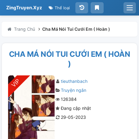
ZingTruyen.Xyz
Thể loại
Trang Chủ
Cha Má Nói Tui Cưới Em ( Hoàn )
CHA MÁ NÓI TUI CƯỚI EM ( HOÀN
)
tieuthanbach
Truyện ngắn
126384
Đang cập nhật
29-05-2023