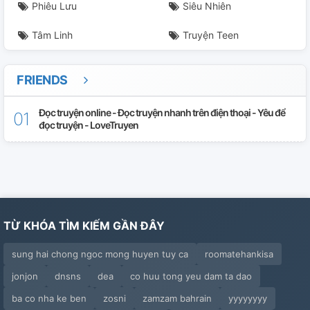
Phiêu Lưu
Siêu Nhiên
Tâm Linh
Truyện Teen
FRIENDS
Đọc truyện online - Đọc truyện nhanh trên điện thoại - Yêu để
đọc truyện - LoveTruyen
TỪ KHÓA TÌM KIẾM GẦN ĐÂY
sung hai chong ngoc mong huyen tuy ca
roomatehankisa
jonjon
dnsns
dea
co huu tong yeu dam ta dao
ba co nha ke ben
zosni
zamzam bahrain
yyyyyyyy