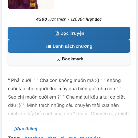
4360
lượt thích /
126384
lượt đọc
Đọc Truyện
Danh sách chương
Bookmark
" Phải cưới !" " Cha con không muốn mà :(( " " Không
cưới tao cho người đưa mày qua biên giới nha con " "
Sao chị muốn cưới em ?" " Cha má tui kêu á tui có biết
đâu :(( ". Mình thích những câu chuyên thời xưa nên
mình xin lấy bối cảnh xưa nha *Lưu ý : Chuyện này mình
viết ra theo cảm hứng của mình có sai sót mong mọi
[đọc thêm]
người chỉ bảo ạ