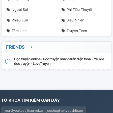
Người Sói
Phi Tiểu Thuyết
Phiêu Lưu
Siêu Nhiên
Tâm Linh
Truyện Teen
FRIENDS
Đọc truyện online - Đọc truyện nhanh trên điện thoại - Yêu để
đọc truyện - LoveTruyen
TỪ KHÓA TÌM KIẾM GẦN ĐÂY
year2youkosojitsuryokushijoushuginokyoushitsue