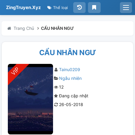
ZingTruyen.Xyz
Thể loại
Trang Chủ
CẨU NHÂN NGƯ
CẨU NHÂN NGƯ
Tainu0209
Ngẫu nhiên
12
Đang cập nhật
26-05-2018