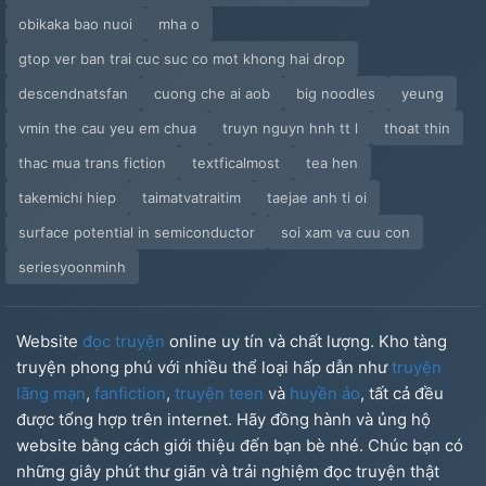
obikaka bao nuoi
mha o
gtop ver ban trai cuc suc co mot khong hai drop
descendnatsfan
cuong che ai aob
big noodles
yeung
vmin the cau yeu em chua
truyn nguyn hnh tt l
thoat thin
thac mua trans fiction
textficalmost
tea hen
takemichi hiep
taimatvatraitim
taejae anh ti oi
surface potential in semiconductor
soi xam va cuu con
seriesyoonminh
Website
đọc truyện
online uy tín và chất lượng. Kho tàng
truyện phong phú với nhiều thể loại hấp dẫn như
truyện
lãng mạn
,
fanfiction
,
truyện teen
và
huyền ảo
, tất cả đều
được tổng hợp trên internet. Hãy đồng hành và ủng hộ
website bằng cách giới thiệu đến bạn bè nhé. Chúc bạn có
những giây phút thư giãn và trải nghiệm đọc truyện thật