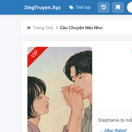
ZingTruyen.Xyz
Thể loại
Trang Chủ
Câu Chuyện Nếu Như
Stephanie bị mất
[đọc thêm]