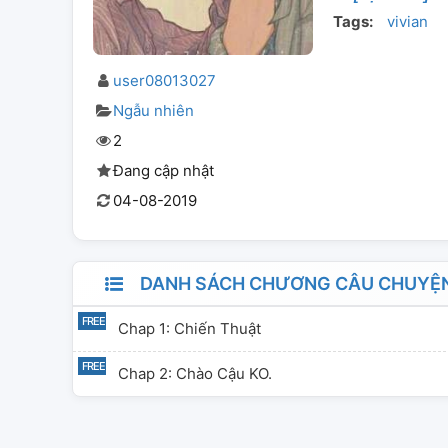
Tags:
vivian
user08013027
Ngẫu nhiên
2
Đang cập nhật
04-08-2019
DANH SÁCH CHƯƠNG CÂU CHUYỆ
Chap 1: Chiến Thuật
Chap 2: Chào Cậu KO.