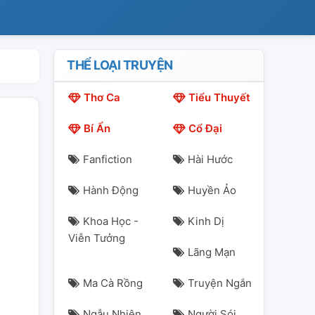
THỂ LOẠI TRUYỆN
Thơ Ca
Tiểu Thuyết
Bí Ẩn
Cổ Đại
Fanfiction
Hài Hước
Hành Động
Huyền Ảo
Khoa Học -
Kinh Dị
Viễn Tưởng
Lãng Mạn
Ma Cà Rồng
Truyện Ngắn
Ngẫu Nhiên
Người Sói