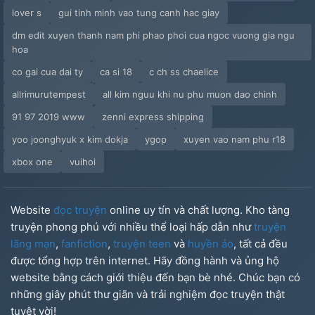
lover s
gui tinh minh vao tung canh hac giay
dm edit xuyen thanh nam phi phao phoi cua ngoc vuong gia ngu
hoa
co gai cua dai ty
ca si 18
c ch ss chaelice
allrimurutempest
all kim nguu khi nu phu muon dao chinh
91 97 2019 www
zenni express shipping
yoo joonghyuk x kim dokja
ygop
xuyen vao nam phu r18
xbox one
vuihoi
Website
đọc truyện
online uy tín và chất lượng. Kho tàng
truyện phong phú với nhiều thể loại hấp dẫn như
truyện
lãng mạn
,
fanfiction
,
truyện teen
và
huyền ảo
, tất cả đều
được tổng hợp trên internet. Hãy đồng hành và ủng hộ
website bằng cách giới thiệu đến bạn bè nhé. Chúc bạn có
những giây phút thư giãn và trải nghiệm đọc truyện thật
tuyệt vời!