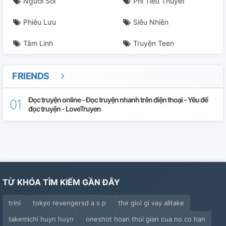
Người Sói
Phi Tiểu Thuyết
Phiêu Lưu
Siêu Nhiên
Tâm Linh
Truyện Teen
FRIENDS
Đọc truyện online - Đọc truyện nhanh trên điện thoại - Yêu để
đọc truyện - LoveTruyen
TỪ KHÓA TÌM KIẾM GẦN ĐÂY
trini
tokyo revengersd a s p
the gioi gi vay alltake
takemichi huyn huyn
oneshot hoan thoi gian cua no co han