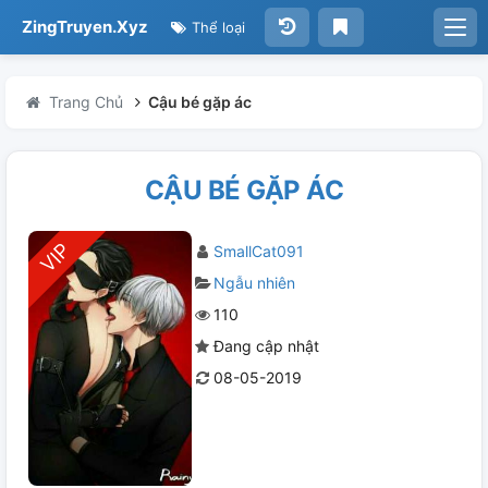
ZingTruyen.Xyz
Thể loại
Trang Chủ
Cậu bé gặp ác
CẬU BÉ GẶP ÁC
SmallCat091
Ngẫu nhiên
110
Đang cập nhật
08-05-2019