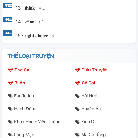
13 ⋅ 𝐭𝐡𝐢𝐧𝐤 ⋅ ⟡ ݁₊
14 ⋅ ❤️‍🩹 ⋅ ⟡ ݁₊
15 ⋅ 𝐫𝐢𝐠𝐡𝐭 𝐜𝐡𝐨𝐢𝐜𝐞 ⋅ ⟡ ݁₊
THỂ LOẠI TRUYỆN
Thơ Ca
Tiểu Thuyết
Bí Ẩn
Cổ Đại
Fanfiction
Hài Hước
Hành Động
Huyền Ảo
Khoa Học - Viễn Tưởng
Kinh Dị
Lãng Mạn
Ma Cà Rồng