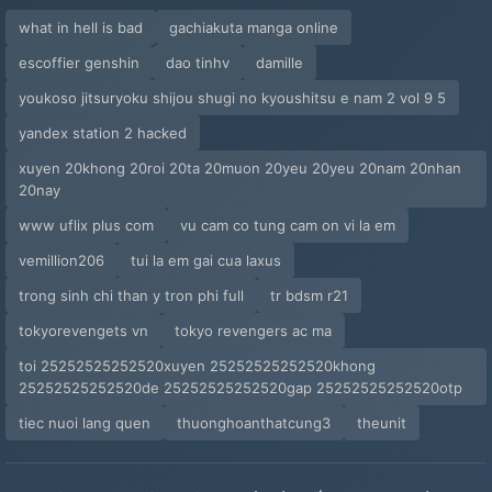
what in hell is bad
gachiakuta manga online
escoffier genshin
dao tinhv
damille
youkoso jitsuryoku shijou shugi no kyoushitsu e nam 2 vol 9 5
yandex station 2 hacked
xuyen 20khong 20roi 20ta 20muon 20yeu 20yeu 20nam 20nhan
20nay
www uflix plus com
vu cam co tung cam on vi la em
vemillion206
tui la em gai cua laxus
trong sinh chi than y tron phi full
tr bdsm r21
tokyorevengets vn
tokyo revengers ac ma
toi 25252525252520xuyen 25252525252520khong
25252525252520de 25252525252520gap 25252525252520otp
tiec nuoi lang quen
thuonghoanthatcung3
theunit