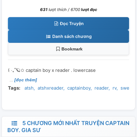
631
lượt thích /
6700
lượt đọc
Đọc Truyện
Danh sách chương
Bookmark
꒰ ‧₊˚🪐✩ captain boy x reader . lowercase
[đọc thêm]
Tags:
atsh
atshxreader
captainboy
reader
rv
sweeth
5 CHƯƠNG MỚI NHẤT TRUYỆN CAPTAIN
BOY. GIA SƯ