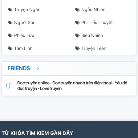
Truyện Ngắn
Ngẫu Nhiên
Người Sói
Phi Tiểu Thuyết
Phiêu Lưu
Siêu Nhiên
Tâm Linh
Truyện Teen
FRIENDS
Đọc truyện online - Đọc truyện nhanh trên điện thoại - Yêu để
đọc truyện - LoveTruyen
TỪ KHÓA TÌM KIẾM GẦN ĐÂY