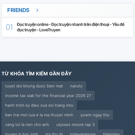
FRIENDS
Đọc truyện online - Đọc truyện nhanh trên điện thoại - Yêu để
đọc truyện - LoveTruyen
TỪ KHÓA TÌM KIẾM GẦN ĐÂY
tuyet doi khong duoc bien mat
naruto
income tax slab for the financial year 2026 27
hanh trinh ky dieu cua soi trang nho
ban trai moi cua e la ma thuyet minh
yuwin ngay tho
vang toi la nen cho anh
ulysses moore tap 3
truyen h hoc sinh
tra thu bl
tobeymaguire
thientieu