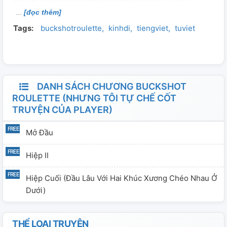
sao khi trải qua trò chơi bí ẩn một cách phi lý này?
[đọc thêm]
Tags:
buckshotroulette
kinhdi
tiengviet
tuviet
DANH SÁCH CHƯƠNG BUCKSHOT
ROULETTE (NHƯNG TÔI TỰ CHẾ CỐT
TRUYỆN CỦA PLAYER)
Mở Đầu
Hiệp II
Hiệp Cuối (Đầu Lâu Với Hai Khúc Xương Chéo Nhau Ở
Dưới)
THỂ LOẠI TRUYỆN