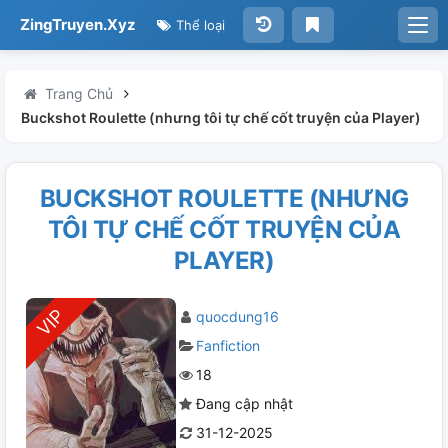
ZingTruyen.Xyz
Thể loại
Trang Chủ
Buckshot Roulette (nhưng tôi tự chế cốt truyện của Player)
BUCKSHOT ROULETTE (NHƯNG
TÔI TỰ CHẾ CỐT TRUYỆN CỦA
PLAYER)
quocdung16
Fanfiction
18
Đang cập nhật
31-12-2025