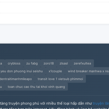
ua
crybloss
zu fabg
zoro18
zlsasl
zerefxultea
yeu don phuong inui seishu
x1couple
wind breaker manhwa x re
dentraitimanhmileapo
transit love 1 vietsub phimmoi
fu
toan chuc cao thu tai khoi vinh quang
o tàng truyện phong phú với nhiều thể loại hấp dẫn như
truyện lã