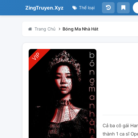
ZingTruyen.Xyz
Thể loại
Trang Chủ
Bóng Ma Nhà Hát
Cả ba cô gái Ha
thành 1 ca sĩ Op