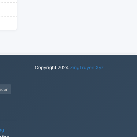
Copyright
2024
ZingTruyen.Xyz
ader
ng