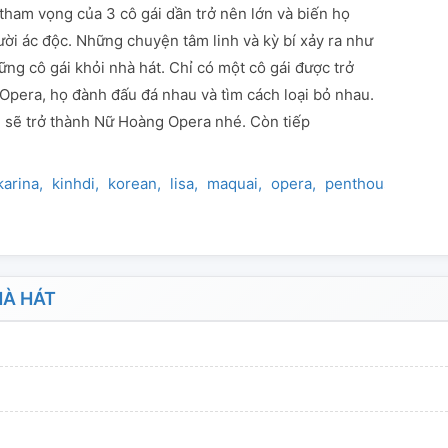
tham vọng của 3 cô gái dần trở nên lớn và biến họ
ời ác độc. Những chuyện tâm linh và kỳ bí xảy ra như
ng cô gái khỏi nhà hát. Chỉ có một cô gái được trở
Opera, họ đành đấu đá nhau và tìm cách loại bỏ nhau.
 sẽ trở thành Nữ Hoàng Opera nhé. Còn tiếp
karina
kinhdi
korean
lisa
maquai
opera
penthouses
re
À HÁT