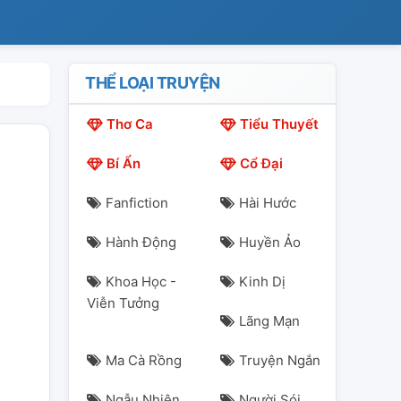
THỂ LOẠI TRUYỆN
Thơ Ca
Tiểu Thuyết
Bí Ẩn
Cổ Đại
Fanfiction
Hài Hước
Hành Động
Huyền Ảo
Khoa Học -
Kinh Dị
Viễn Tưởng
Lãng Mạn
Ma Cà Rồng
Truyện Ngắn
Ngẫu Nhiên
Người Sói