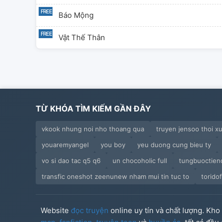
Báo Mộng
Vật Thế Thân
TỪ KHÓA TÌM KIẾM GẦN ĐÂY
vkook nhung noi nho thoang qua
truyen jensoo thoi x
youaremyangel
you boy
yeu duong cung bieu ty
vo si dao tac q5 q6
un chocoholic full
tungbuoctien
transfic oneshot zeenunew nham mui tin tuc to
torido
Website
đọc truyện
online uy tín và chất lượng. Kh