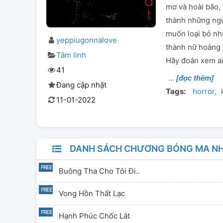
mơ và hoài bão, 
thành những ngư
muốn loại bỏ nhữ
yeppiugonnalove
thành nữ hoàng 
Tâm linh
Hãy đoán xem ai
41
[đọc thêm]
Đang cập nhật
Tags:
horror
11-01-2022
DANH SÁCH CHƯƠNG BÓNG MA NH
Buông Tha Cho Tôi Đi..
Vong Hồn Thất Lạc
Hạnh Phúc Chốc Lát