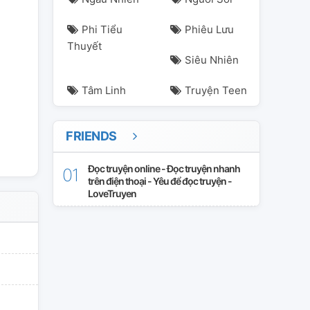
Phi Tiểu
Phiêu Lưu
Thuyết
Siêu Nhiên
Tâm Linh
Truyện Teen
make
romance
romantic
scary
truyệnma
tâmlinh
winter
FRIENDS
Đọc truyện online - Đọc truyện nhanh
trên điện thoại - Yêu để đọc truyện -
LoveTruyen