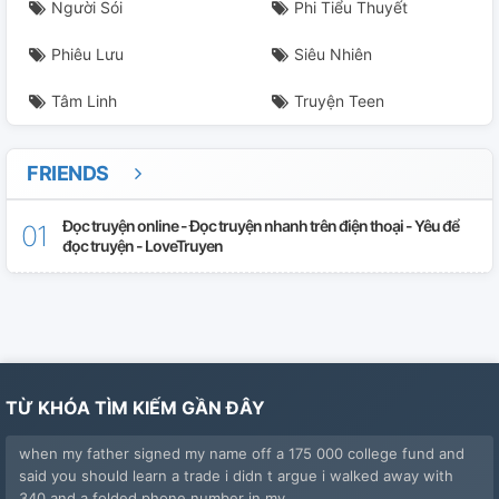
Người Sói
Phi Tiểu Thuyết
Phiêu Lưu
Siêu Nhiên
Tâm Linh
Truyện Teen
FRIENDS
Đọc truyện online - Đọc truyện nhanh trên điện thoại - Yêu để
đọc truyện - LoveTruyen
TỪ KHÓA TÌM KIẾM GẦN ĐÂY
when my father signed my name off a 175 000 college fund and
said you should learn a trade i didn t argue i walked away with
340 and a folded phone number in my