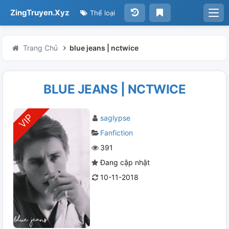
ZingTruyen.Xyz
Thể loại
Trang Chủ
blue jeans | nctwice
BLUE JEANS | NCTWICE
saglypse
Fanfiction
391
Đang cập nhật
10-11-2018