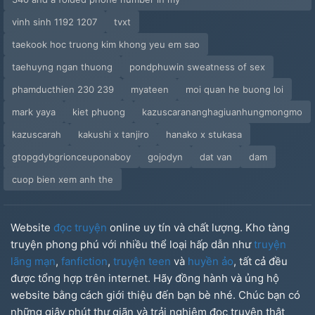
vinh sinh 1192 1207
tvxt
taekook hoc truong kim khong yeu em sao
taehuyng ngan thuong
pondphuwin sweatness of sex
phamducthien 230 239
myateen
moi quan he buong loi
mark yaya
kiet phuong
kazuscarananghagiuanhungmongmo
kazuscarah
kakushi x tanjiro
hanako x stukasa
gtopgdybgrionceuponaboy
gojodyn
dat van
dam
cuop bien xem anh the
Website
đọc truyện
online uy tín và chất lượng. Kho tàng
truyện phong phú với nhiều thể loại hấp dẫn như
truyện
lãng mạn
,
fanfiction
,
truyện teen
và
huyền ảo
, tất cả đều
được tổng hợp trên internet. Hãy đồng hành và ủng hộ
website bằng cách giới thiệu đến bạn bè nhé. Chúc bạn có
những giây phút thư giãn và trải nghiệm đọc truyện thật