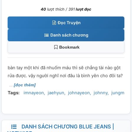
40
lượt thích /
391
lượt đọc
Đọc Truyện
Danh sách chương
Bookmark
bàn tay một khi đã nhuốm máu thì sẽ chẳng tài nào gột
rửa được. vậy người nghĩ nơi đâu là bình yên cho đôi ta?
[đọc thêm]
Tags:
imnayeon
jaehyun
johnayeon
johnny
jungmyou
DANH SÁCH CHƯƠNG BLUE JEANS |