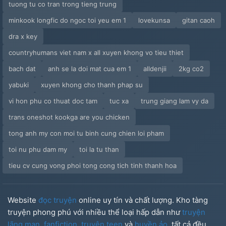
tuong tu co tran trong tieng trung
minkook longfic do ngoc toi yeu em 1
lovekunsa
gitan caoh
dra x key
countryhumans viet nam x all xuyen khong vo tieu thiet
bach dat
anh se la doi mat cua em 1
alldenjii
2kg co2
yabuki
xuyen khong cho thanh phap su
vi hon phu co thuat doc tam
tuc xa
trung giang lam vy da
trans oneshot kookga are you chicken
tong anh my con moi tu binh cung chien loi pham
toi nu phu dam my
toi la tu than
tieu cv cung vong phoi tong cong tich tinh thanh hoa
Website
đọc truyện
online uy tín và chất lượng. Kho tàng
truyện phong phú với nhiều thể loại hấp dẫn như
truyện
lãng mạn
,
fanfiction
,
truyện teen
và
huyền ảo
, tất cả đều