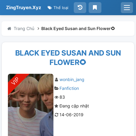
ZingTruyen.Xyz
Thể loại
Trang Chủ
Black Eyed Susan and Sun Flower🌻
BLACK EYED SUSAN AND SUN
FLOWER🌻
wonbin_jang
Fanfiction
83
Đang cập nhật
14-06-2019