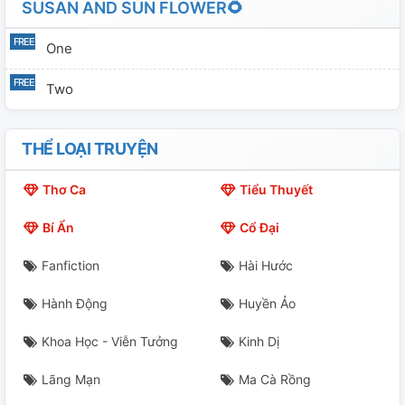
SUSAN AND SUN FLOWER🌻
One
Two
THỂ LOẠI TRUYỆN
Thơ Ca
Tiểu Thuyết
Bí Ẩn
Cổ Đại
Fanfiction
Hài Hước
Hành Động
Huyền Ảo
Khoa Học - Viễn Tưởng
Kinh Dị
Lãng Mạn
Ma Cà Rồng