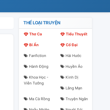
THỂ LOẠI TRUYỆN
Thơ Ca
Tiểu Thuyết
Bí Ẩn
Cổ Đại
Fanfiction
Hài Hước
Hành Động
Huyền Ảo
Khoa Học -
Kinh Dị
Viễn Tưởng
Lãng Mạn
Ma Cà Rồng
Truyện Ngắn
Ngẫu Nhiên
Người Sói