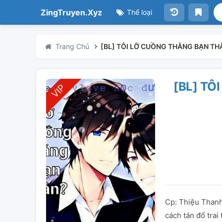
ZingTruyen.Xyz
Thể loại
Trang Chủ
[BL] TÔI LỠ CUỒNG THẰNG BẠN TH
[BL] TÔ
Cp: Thiệu Thanh
cách tán đổ trai 