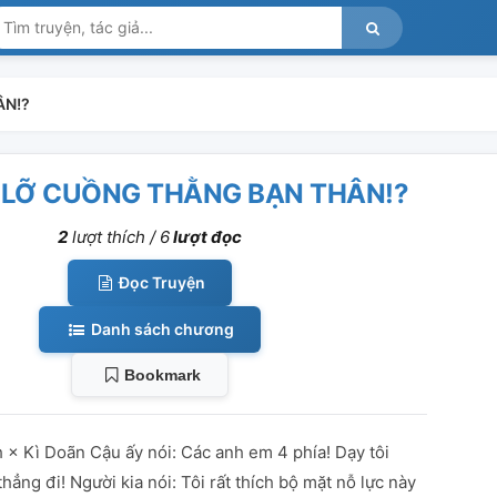
ÂN!?
I LỠ CUỒNG THẰNG BẠN THÂN!?
2
lượt thích /
6
lượt đọc
Đọc Truyện
Danh sách chương
Bookmark
 × Kì Doãn Cậu ấy nói: Các anh em 4 phía! Dạy tôi
thẳng đi! Người kia nói: Tôi rất thích bộ mặt nỗ lực này