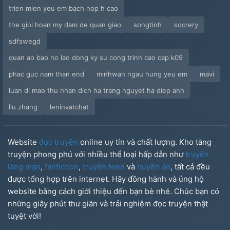
trien mien yeu em bach hop h cao
the gioi hoan my dam de quan giao
songtinh
socrery
sdfswegd
quan ao bao ho lao dong ky su cong trinh cao cap k09
phac guc nam than end
minhwan ngau hung yeu em
mavi
luan di mao thu nhan dich ha trang nguyet ha diep anh
liu zhang
leninvatchat
Website
đọc truyện
online uy tín và chất lượng. Kho tàng
truyện phong phú với nhiều thể loại hấp dẫn như
truyện
lãng mạn
,
fanfiction
,
truyện teen
và
huyền ảo
, tất cả đều
được tổng hợp trên internet. Hãy đồng hành và ủng hộ
website bằng cách giới thiệu đến bạn bè nhé. Chúc bạn có
những giây phút thư giãn và trải nghiệm đọc truyện thật
tuyệt vời!