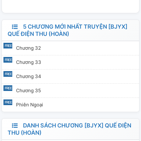
nào. Vui lòng không mang đi bất kì đâu.
5 CHƯƠNG MỚI NHẤT TRUYỆN [BJYX]
QUẾ ĐIỆN THU (HOÀN)
Chương 32
Chương 33
Chương 34
Chương 35
Phiên Ngoại
DANH SÁCH CHƯƠNG [BJYX] QUẾ ĐIỆN
THU (HOÀN)