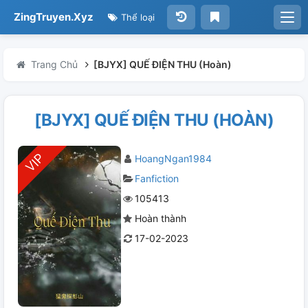
ZingTruyen.Xyz
Thể loại
Trang Chủ
[BJYX] QUẾ ĐIỆN THU (Hoàn)
[BJYX] QUẾ ĐIỆN THU (HOÀN)
HoangNgan1984
Fanfiction
105413
Hoàn thành
17-02-2023