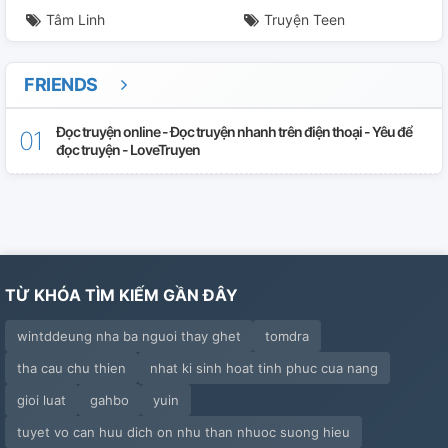
Tâm Linh
Truyện Teen
Chương 31
Chương 32
FRIENDS
Chương 33
Đọc truyện online - Đọc truyện nhanh trên điện thoại - Yêu để
đọc truyện - LoveTruyen
Chương 34
Chương 35
Phiên Ngoại
TỪ KHÓA TÌM KIẾM GẦN ĐÂY
wintddeung nha ba nguoi thay ghet
tomdra
tha cau chu thien
nhat ki sinh hoat tinh phuc cua nang
gioi luat
gahbo
yuin
tuyet vo can huu dich on nhu than nhuoc suong hieu