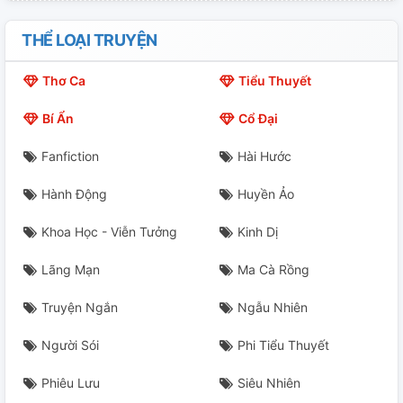
Chương 21
THỂ LOẠI TRUYỆN
Chương 22
Thơ Ca
Tiểu Thuyết
Chương 23
Bí Ẩn
Cổ Đại
Chương 24
Fanfiction
Hài Hước
Chương 25
Hành Động
Huyền Ảo
Chương 26
Khoa Học - Viễn Tưởng
Kinh Dị
Chương 27
Lãng Mạn
Ma Cà Rồng
Chương 28
Truyện Ngắn
Ngẫu Nhiên
Chương 29
Người Sói
Phi Tiểu Thuyết
Phiêu Lưu
Siêu Nhiên
Chương 30