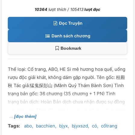
10364
lượt thích /
105413
lượt đọc
Đọc Truyện
Danh sách chương
Bookmark
Thể loại: Cổ trang, ABO, HE Si mê hương hoa quế, uống
rượu độc giải khát, không dám gặp người. Tên gốc: 桂殿
秋 Tác giả:猛鬼探彭山 (Mãnh Quỷ Thám Bành Sơn) Tình
trạng bản gốc: 36 chương (35 chương + 1 PN) Tình
trạng bản dịch: Hoàn Bản dịch chưa nhận được sự đồng
ý của tác giả (Mình đã nhắn tin xin per nhưng chưa nhận
[đọc thêm]
được câu trả lời, hình như rất lâu rồi bạn ấy không vào
Tags:
abo
bacchien
bjyx
bjyxszd
có
cổtrang
tài khoản). Nếu có ai đó xin được per hoặc mình nhận
được câu trả lời từ chối của tác giả, mình sẽ gỡ bất kì lúc