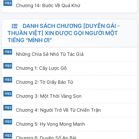
Chương 14: Bước Về Quá Khứ
DANH SÁCH CHƯƠNG [DUYÊN GÁI -
THUẦN VIỆT] XIN ĐƯỢC GỌI NGƯỜI MỘT
TIẾNG "MÌNH ƠI"
Những Chia Sẻ Nhỏ Từ Tác Giả
Chương 1: Cây Lược Gỗ
Chương 2: Tờ Giấy Báo Tử
Chương 3: Một Thời Vàng Son
Chương 4: Người Trở Về Từ Chiến Trận
Chương 5: Hy Vọng Mong Manh
Chương 6: Duyên Số An Bài