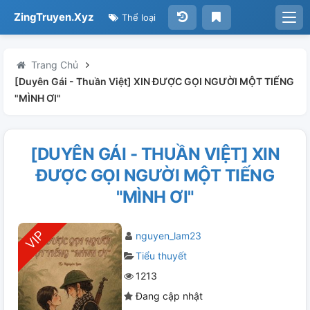
ZingTruyen.Xyz
Thể loại
Trang Chủ
[Duyên Gái - Thuần Việt] XIN ĐƯỢC GỌI NGƯỜI MỘT TIẾNG
"MÌNH ƠI"
[DUYÊN GÁI - THUẦN VIỆT] XIN
ĐƯỢC GỌI NGƯỜI MỘT TIẾNG
"MÌNH ƠI"
nguyen_lam23
Tiểu thuyết
1213
Đang cập nhật