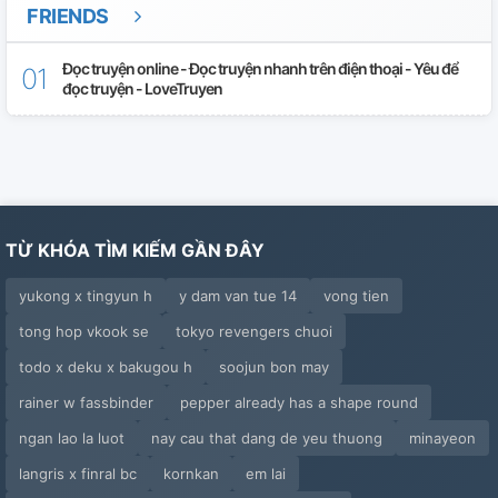
FRIENDS
Đọc truyện online - Đọc truyện nhanh trên điện thoại - Yêu để
đọc truyện - LoveTruyen
TỪ KHÓA TÌM KIẾM GẦN ĐÂY
yukong x tingyun h
y dam van tue 14
vong tien
tong hop vkook se
tokyo revengers chuoi
todo x deku x bakugou h
soojun bon may
rainer w fassbinder
pepper already has a shape round
ngan lao la luot
nay cau that dang de yeu thuong
minayeon
langris x finral bc
kornkan
em lai