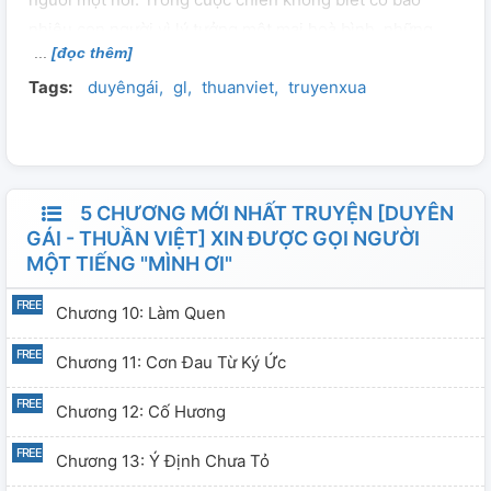
nhiêu con người vì lý tưởng một mai hoà bình, những
[đọc thêm]
con người thật thà chất phát, những người dân vô tội đã
Tags:
duyêngái
gl
thuanviet
truyenxua
mãi mãi nằm lại cùng đất mẹ. Những lời ước hẹn dở
dang, những ước mơ bị vùi sâu tận nơi đáy sông, tận non
cao vực thẩm, tận cùng dưới hàng lớp đất đá. Với tình
cảnh như vậy rồi liệu rằng ngày khải hoàn người đó có
quay về như đã hẹn, hẹn một mai khói lửa không còn
5 CHƯƠNG MỚI NHẤT TRUYỆN [DUYÊN
người sẽ về với một tấm chân tình vẹn nguyên.
GÁI - THUẦN VIỆT] XIN ĐƯỢC GỌI NGƯỜI
MỘT TIẾNG "MÌNH ƠI"
Chương 10: Làm Quen
Chương 11: Cơn Đau Từ Ký Ức
Chương 12: Cố Hương
Chương 13: Ý Định Chưa Tỏ