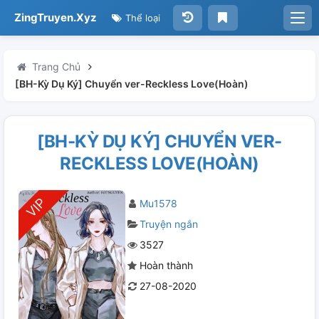
ZingTruyen.Xyz
Thể loại
Trang Chủ
[BH-Kỳ Dụ Ký] Chuyển ver-Reckless Love(Hoàn)
[BH-KỲ DỤ KÝ] CHUYỂN VER-
RECKLESS LOVE(HOÀN)
Mu1578
Truyện ngắn
3527
Hoàn thành
27-08-2020