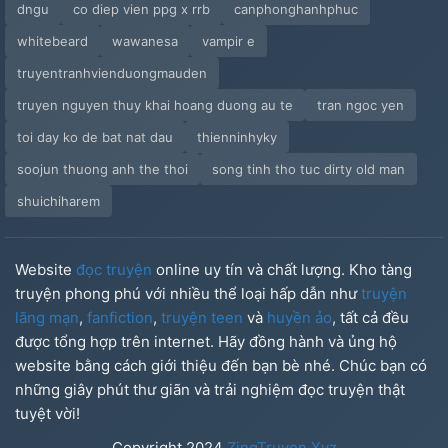
dngu
co diep vien ppg x rrb
canphonghanhphuc
whitebeard
wawanesa
vampir e
truyentranhvienduongmauden
truyen nguyen thuy khai hoang duong au te
tran ngoc yen
toi day ko de bat nat dau
thienninhyky
soojun thuong anh the thoi
song tinh tho tuc dirty old man
shuichiharem
Website
đọc truyện
online uy tín và chất lượng. Kho tàng
truyện phong phú với nhiều thể loại hấp dẫn như
truyện
lãng mạn
,
fanfiction
,
truyện teen
và
huyền ảo
, tất cả đều
được tổng hợp trên internet. Hãy đồng hành và ủng hộ
website bằng cách giới thiệu đến bạn bè nhé. Chúc bạn có
những giây phút thư giãn và trải nghiệm đọc truyện thật
tuyệt vời!
Copyright
2024
ZingTruyen.Xyz