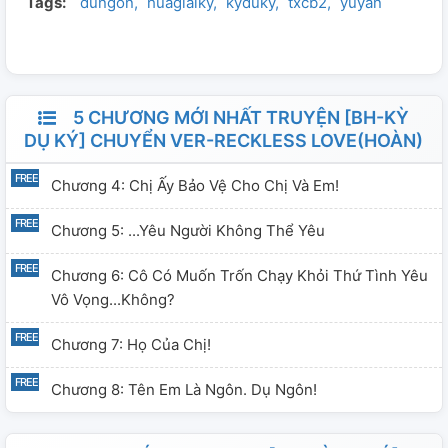
Tags:
dungon
huagiaiky
kyduky
txcb2
yuyan
5 CHƯƠNG MỚI NHẤT TRUYỆN [BH-KỲ
DỤ KÝ] CHUYỂN VER-RECKLESS LOVE(HOÀN)
Chương 4: Chị Ấy Bảo Vệ Cho Chị Và Em!
Chương 5: ...Yêu Người Không Thể Yêu
Chương 6: Cô Có Muốn Trốn Chạy Khỏi Thứ Tình Yêu
Vô Vọng...không?
Chương 7: Họ Của Chị!
Chương 8: Tên Em Là Ngôn. Dụ Ngôn!