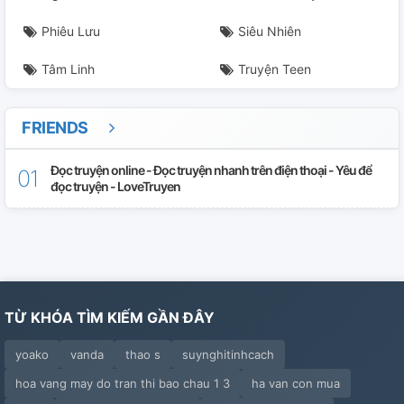
Phiêu Lưu
Siêu Nhiên
Tâm Linh
Truyện Teen
FRIENDS
Đọc truyện online - Đọc truyện nhanh trên điện thoại - Yêu để
đọc truyện - LoveTruyen
TỪ KHÓA TÌM KIẾM GẦN ĐÂY
yoako
vanda
thao s
suynghitinhcach
hoa vang may do tran thi bao chau 1 3
ha van con mua