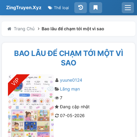
ZingTruyen.Xyz
Thể loại
Trang Chủ
Bao lâu để chạm tới một vì sao
BAO LÂU ĐỂ CHẠM TỚI MỘT VÌ
SAO
yuune0124
Lãng mạn
7
Đang cập nhật
07-05-2026