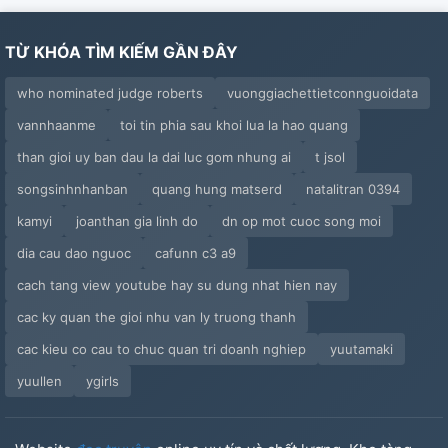
TỪ KHÓA TÌM KIẾM GẦN ĐÂY
who nominated judge roberts
vuonggiachettietconnguoidata
vannhaanme
toi tin phia sau khoi lua la hao quang
than gioi uy ban dau la dai luc gom nhung ai
t jsol
songsinhnhanban
quang hung matserd
natalitran 0394
kamyi
joanthan gia linh do
dn op mot cuoc song moi
dia cau dao nguoc
cafunn c3 a9
cach tang view youtube hay su dung nhat hien nay
cac ky quan the gioi nhu van ly truong thanh
cac kieu co cau to chuc quan tri doanh nghiep
yuutamaki
yuullen
ygirls