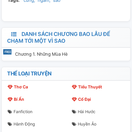
Tags:
cùng
ngẫm
sao
quên. Có những lúc im lặng vài giây thôi cũng đủ khiến
tim ai đó khẽ lệch đi một nhịp. Và họ cứ như vậy, lớn lên
cùng nhau - trong một thế giới không có khoảng cách
vật lý, nhưng lại đầy những khoảng lặng không ai dám
bước qua.
DANH SÁCH CHƯƠNG BAO LÂU ĐỂ
CHẠM TỚI MỘT VÌ SAO
Chương 1. Những Mùa Hè
THỂ LOẠI TRUYỆN
Thơ Ca
Tiểu Thuyết
Bí Ẩn
Cổ Đại
Fanfiction
Hài Hước
Hành Động
Huyền Ảo