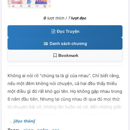
0
lượt thích /
7
lượt đọc
Đọc Truyện
Danh sách chương
Bookmark
Không ai nói rõ "chúng ta là gì của nhau". Chỉ biết rằng,
nếu một đêm không nói chuyện, cả hai đều thấy thiếu
một điều gì đó rất khó gọi tên. Họ không gặp nhau trong
6 năm đầu tiên. Nhưng lại cùng nhau đi qua đủ mọi thứ:
từ chuyện bài vở, những lần buồn vô cớ, đến những giấc
mơ rất xa mà cả hai đều chưa đủ can đảm để nói thành
[đọc thêm]
lời. Có những đêm, cuộc gọi kéo dài đến khi cả hai ngủ