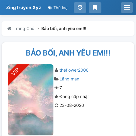
ZingTruyen.Xyz
Thể loại
Trang Chủ
Bảo bối, anh yêu em!!!
BẢO BỐI, ANH YÊU EM!!!
theflower2000
Lãng mạn
7
Đang cập nhật
23-08-2020