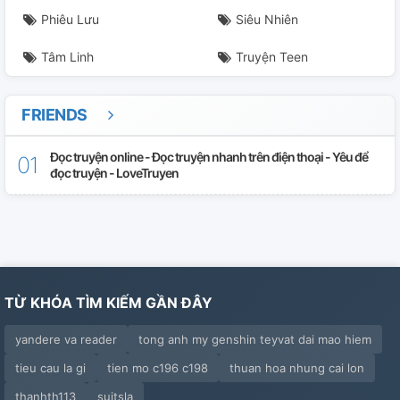
Phiêu Lưu
Siêu Nhiên
Tâm Linh
Truyện Teen
FRIENDS
Đọc truyện online - Đọc truyện nhanh trên điện thoại - Yêu để
đọc truyện - LoveTruyen
TỪ KHÓA TÌM KIẾM GẦN ĐÂY
yandere va reader
tong anh my genshin teyvat dai mao hiem
tieu cau la gi
tien mo c196 c198
thuan hoa nhung cai lon
thanhth113
suitsla