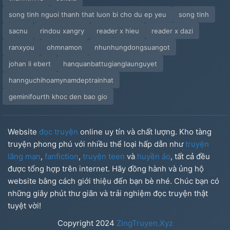
song tinh nguoi thanh that luon bi cho du ep yeu
song tinh
sacnu
rindou xangry
reader x hieu
reader x dazi
ranxyou
ohmnamon
nhunhungdongsuangot
johan li ebert
hanquanbattugianglaunguyet
hannguchihoamynamdeptrainhat
geminifourth khoc den bao gio
Website
đọc truyện
online uy tín và chất lượng. Kho tàng
truyện phong phú với nhiều thể loại hấp dẫn như
truyện
lãng mạn
,
fanfiction
,
truyện teen
và
huyền ảo
, tất cả đều
được tổng hợp trên internet. Hãy đồng hành và ủng hộ
website bằng cách giới thiệu đến bạn bè nhé. Chúc bạn có
những giây phút thư giãn và trải nghiệm đọc truyện thật
tuyệt vời!
Copyright
2024
ZingTruyen.Xyz