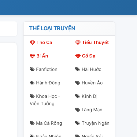
THỂ LOẠI TRUYỆN
Thơ Ca
Tiểu Thuyết
Bí Ẩn
Cổ Đại
Fanfiction
Hài Hước
Hành Động
Huyền Ảo
Khoa Học -
Kinh Dị
Viễn Tưởng
Lãng Mạn
Ma Cà Rồng
Truyện Ngắn
Ngẫu Nhiên
Người Sói