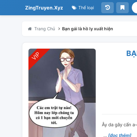
ZingTruyen.Xyz
Thể loại
Trang Chủ
Bạn gái là hồ ly xuất hiện
BẠ
Ây da gây cấn a
[đọc thêm]