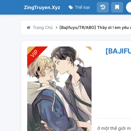
ZingTruyen.Xyz
Thể loại
Trang Chủ
[Bajifuyu/TR/ABO] Thầy ơi ! em yêu
[BAJIF
ở một thế giới 