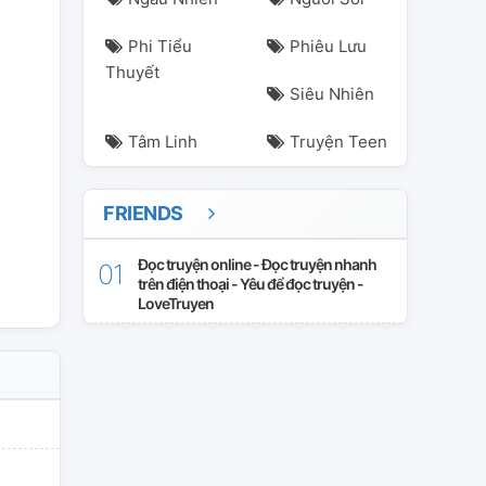
Phi Tiểu
Phiêu Lưu
Thuyết
Siêu Nhiên
Tâm Linh
Truyện Teen
FRIENDS
ankisa
hinata
kakuiza
kokoinui
naoto
rindou
ryusei
san
Đọc truyện online - Đọc truyện nhanh
trên điện thoại - Yêu để đọc truyện -
LoveTruyen