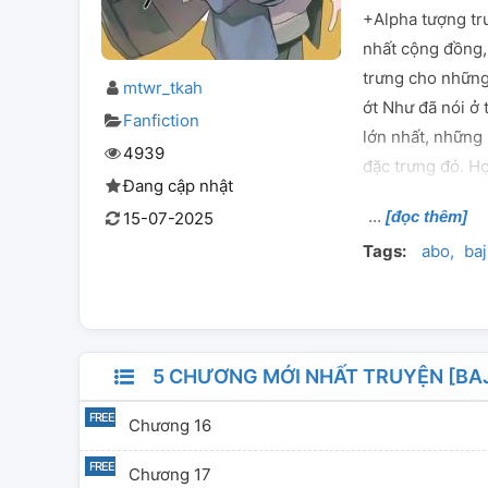
+Alpha tượng trư
nhất cộng đồng,
trưng cho những
mtwr_tkah
ớt Như đã nói ở
Fanfiction
lớn nhất, những
4939
đặc trưng đó. H
Đang cập nhật
tuệ, sắc dục, ch
[đọc thêm]
15-07-2025
ảnh hưởng và rấ
Tags:
abo
baj
phân biệt mà có
Alpha hoặc Omeg
chuyện bình thư
nào? Vâng tôi đa
học trò nhỏ hơn 
5 CHƯƠNG MỚI NHẤT TRUYỆN [BAJ
cảm nha ʕ⁠'⁠•⁠ᴥ⁠•
Chương 16
Chương 17