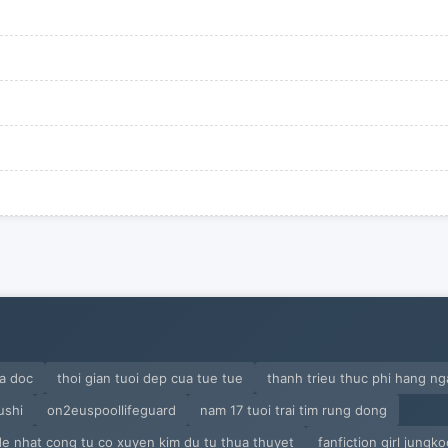
a doc
thoi gian tuoi dep cua tue tue
thanh trieu thuc phi hang ng
ushi
on2euspoollifeguard
nam 17 tuoi trai tim rung dong
i de nhat cong tu co xuyen kim du tu thua thuyet
fanfiction girl jungk