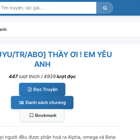
 anh
UYU/TR/ABO] THẦY ƠI ! EM YÊU
ANH
447
lượt thích /
4939
lượt đọc
Đọc Truyện
Danh sách chương
Bookmark
mọi người đều được phân hoá ra Alpha, omega và Beta