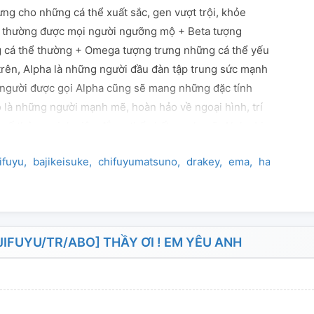
ng cho những cá thể xuất sắc, gen vượt trội, khỏe
 thường được mọi người ngưỡng mộ + Beta tượng
 cá thể thường + Omega tượng trưng những cá thể yếu
 trên, Alpha là những người đầu đàn tập trung sức mạnh
 người được gọi Alpha cũng sẽ mang những đặc tính
ọ là những người mạnh mẽ, hoàn hảo về ngoại hình, trí
ỉ số thông minh siêu đẳng, thể chất mạnh mẽ. Alpha bị
t dễ bị kích động bởi Omega. Ở thế giới này đều không
ifuyu
bajikeisuke
chifuyumatsuno
drakey
ema
hakkmit
h
 thể Omega và Omega là một cặp thậm chí Alpha cùng
a cùng Beta cùng nhau là một cặp cũng được cho là
ờng . cậu học trò đem lòng yêu thầy giáo sẽ như thế
ng viết về nó đây tình yêu giữa thầy giáo và một cậu
mình vài tuổi Văn chương của tui hơi khó hiểu tí thông
IFUYU/TR/ABO] THẦY ƠI ! EM YÊU ANH
⁠'⁠ʔ💦 (bìa)cre_@pullmoo0