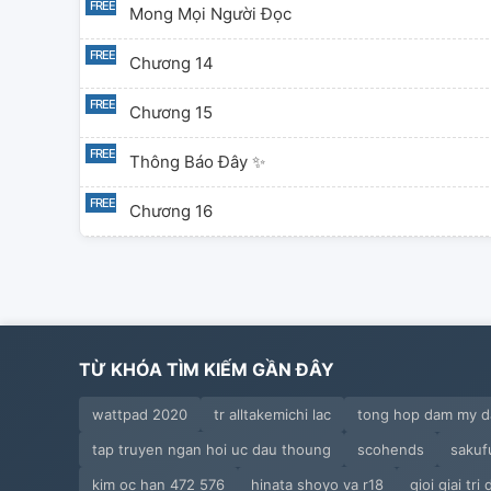
Mong Mọi Người Đọc
Chương 14
Chương 15
Thông Báo Đây ✨
Chương 16
Chương 17
Chương 18
Chương 19
TỪ KHÓA TÌM KIẾM GẦN ĐÂY
Xàm Xí
wattpad 2020
tr alltakemichi lac
tong hop dam my d
tap truyen ngan hoi uc dau thoung
scohends
sakuf
kim oc han 472 576
hinata shoyo va r18
gioi giai tr