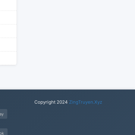
Copyright
2024
ZingTruyen.Xyz
ay
ook