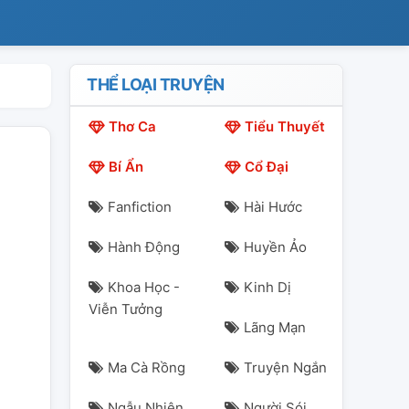
THỂ LOẠI TRUYỆN
Thơ Ca
Tiểu Thuyết
Bí Ẩn
Cổ Đại
Fanfiction
Hài Hước
Hành Động
Huyền Ảo
Khoa Học -
Kinh Dị
Viễn Tưởng
Lãng Mạn
Ma Cà Rồng
Truyện Ngắn
Ngẫu Nhiên
Người Sói