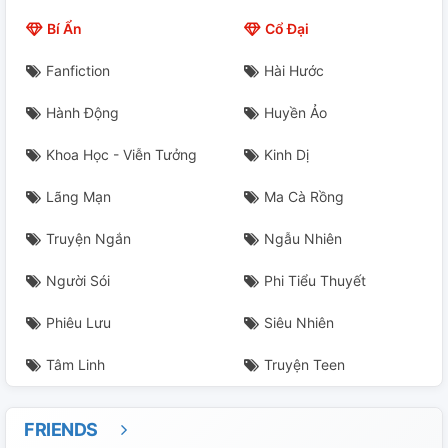
Quyển 2: Luyện Thần Tiên - Chương 23
Bí Ẩn
Cổ Đại
Quyển 2: Luyện Thần Tiên - Chương 24
Fanfiction
Hài Hước
Quyển 2: Luyện Thần Tiên - Chương 25
Hành Động
Huyền Ảo
Quyển 2: Luyện Thần Tiên - Chương 26
Khoa Học - Viễn Tưởng
Kinh Dị
Quyển 2: Luyện Thần Tiên - Chương 27
Lãng Mạn
Ma Cà Rồng
Quyển 2: Luyện Thần Tiên - Chương 28
Truyện Ngắn
Ngẫu Nhiên
Quyển 2: Luyện Thần Tiên - Chương 29
Người Sói
Phi Tiểu Thuyết
Phiêu Lưu
Siêu Nhiên
Quyển 2: Luyện Thần Tiên - Chương 30
Tâm Linh
Truyện Teen
FRIENDS