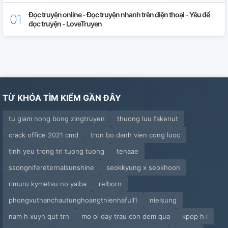
Đọc truyện online - Đọc truyện nhanh trên điện thoại - Yêu để
đọc truyện - LoveTruyen
TỪ KHÓA TÌM KIẾM GẦN ĐÂY
tu giam nong bong zingtruyen
thuong luu fakenut
crack office 2021 cmd
tron bo danh vien cong luoc
tinh yeu trong tri tuong tuong
tenaae
ssongnifereternalsunshine
seokkyung x seokhoon
rimuru kymetsu no yaiba
relborn
phongvuthanchautunghoangthienhafull1
nielsung
nam h xuyn qut trn
mo oi day trau con dem qua
kpop h i