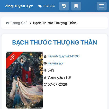
ZingTruyen.Xyz
Thể loại
Trang Chủ
Bạch Thước Thượng Thần
BẠCH THƯỚC THƯỢNG THẦN
HuynNguyn934190
Huyền ảo
543
Đang cập nhật
07-07-2026