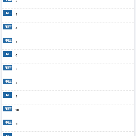
²
³
⁴
⁵
⁶
⁷
⁸
⁹
¹⁰
¹¹