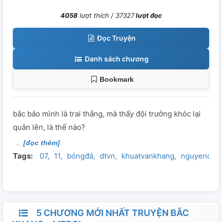
4058
lượt thích /
37327
lượt đọc
Đọc Truyện
Danh sách chương
Bookmark
bắc bảo mình là trai thẳng, mà thấy đội trưởng khóc lại
quắn lên, là thế nào?
[đọc thêm]
Tags:
07
11
bóngđá
dtvn
khuatvankhang
nguyendin
5 CHƯƠNG MỚI NHẤT TRUYỆN BẮC