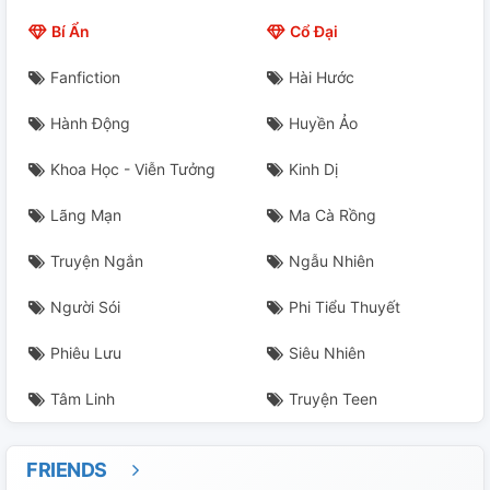
²²
Bí Ẩn
Cổ Đại
²³
Fanfiction
Hài Hước
²⁴
Hành Động
Huyền Ảo
²⁵
Khoa Học - Viễn Tưởng
Kinh Dị
²⁶
Lãng Mạn
Ma Cà Rồng
²⁷
Truyện Ngắn
Ngẫu Nhiên
²⁸
Người Sói
Phi Tiểu Thuyết
Phiêu Lưu
Siêu Nhiên
²⁹
Tâm Linh
Truyện Teen
³⁰
FRIENDS