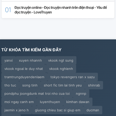
Đọc truyện online - Đọc truyện nhanh trên điện thoại - Yêu để
đọc truyện - LoveTruyen
TỪ KHÓA TÌM KIẾM GẦN ĐÂY
yanxi
xuyen nhannh
vkook ngt sung
vkook ngoai le duy nhat
vkook nghienh
tramtrungduyendenlaem
tokyo revengers ran x sazu
tho tuc
song tinh
short fic tim lai tinh yeu
shinrab
pondphu joongdunk mat troi nho cua toi
ngnnp
moi ngay canh em
luyenthuyen
kimhan dawan
jaemin x jeno h
giuong chieu bac si giup em
ducman