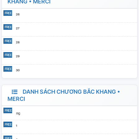
KHANG • MERCI
²⁶
²⁷
²⁸
²⁹
³⁰
DANH SÁCH CHƯƠNG BẮC KHANG •
MERCI
㎎
¹