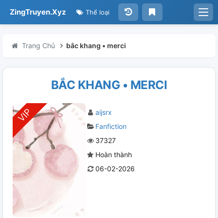
ZingTruyen.Xyz
Thể loại
Trang Chủ
bắc khang • merci
BẮC KHANG • MERCI
aijsrx
Fanfiction
37327
Hoàn thành
06-02-2026