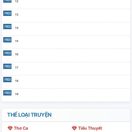
¹²
¹³
¹⁴
¹⁵
¹⁶
¹⁷
¹⁸
¹⁹
²⁰
THỂ LOẠI TRUYỆN
²¹
Thơ Ca
Tiểu Thuyết