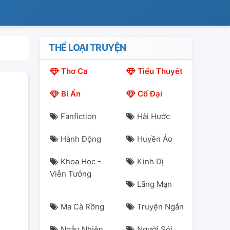
THỂ LOẠI TRUYỆN
Thơ Ca
Tiểu Thuyết
Bí Ẩn
Cổ Đại
Fanfiction
Hài Hước
Hành Động
Huyền Ảo
Khoa Học -
Kinh Dị
Viễn Tưởng
Lãng Mạn
Ma Cà Rồng
Truyện Ngắn
Ngẫu Nhiên
Người Sói