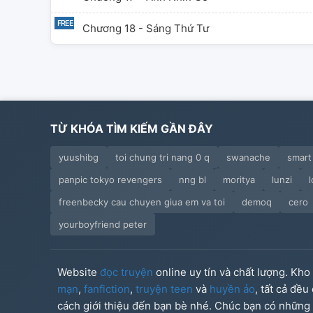
Chương 18 - Sáng Thứ Tư
TỪ KHÓA TÌM KIẾM GẦN ĐÂY
yuushibg
toi chung tri nang 0 q
swanache
smart
panpic tokyo revengers
nng bl
moritya
lunzi
freenbecky cau chuyen giua em va toi
demoq
cero
yourboyfriend peter
Website
đọc truyện
online uy tín và chất lượng. Kh
mạn
,
fanfiction
,
truyện teen
và
huyền ảo
, tất cả đề
cách giới thiệu đến bạn bè nhé. Chúc bạn có những g