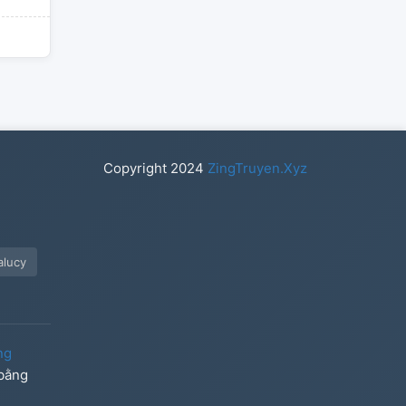
Copyright
2024
ZingTruyen.Xyz
lucy
ng
 bằng