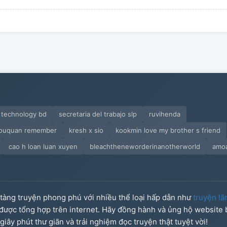
 technology bd
secretaria del trabajo slp
ruvihenda
louquan remember
kresh x sio
kookmin love my brother s friend
cao h loan luan xuyen
bleachtheneworderinanotherworld
amoa
o tàng truyện phong phú với nhiều thể loại hấp dẫn như
truyện lã
u được tổng hợp trên internet. Hãy đồng hành và ủng hộ website
iây phút thư giãn và trải nghiệm đọc truyện thật tuyệt vời!