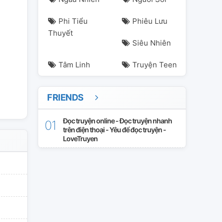
gôn-tình
slice-of-life
sliceoflife
tinh
tâm-lý
tình-yêu
tìn
Phi Tiểu
Phiêu Lưu
Thuyết
Siêu Nhiên
Tâm Linh
Truyện Teen
FRIENDS
Đọc truyện online - Đọc truyện nhanh
trên điện thoại - Yêu để đọc truyện -
LoveTruyen