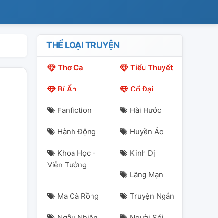
THỂ LOẠI TRUYỆN
Thơ Ca
Tiểu Thuyết
Bí Ẩn
Cổ Đại
Fanfiction
Hài Hước
Hành Động
Huyền Ảo
Khoa Học -
Kinh Dị
Viễn Tưởng
Lãng Mạn
Ma Cà Rồng
Truyện Ngắn
Ngẫu Nhiên
Người Sói