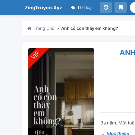
ZingTruyen.Xyz
Thể loại
Trang Chủ
Anh có còn thấy em không?
ANH
Ba năm. Một tuần
[đọc thêm]