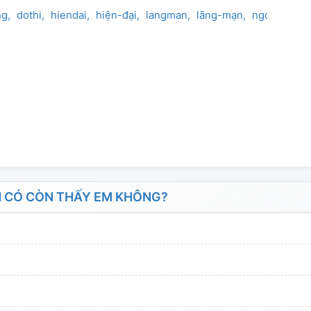
ng
dothi
hiendai
hiện-đại
langman
lãng-mạn
ngontinh
n
 CÓ CÒN THẤY EM KHÔNG?