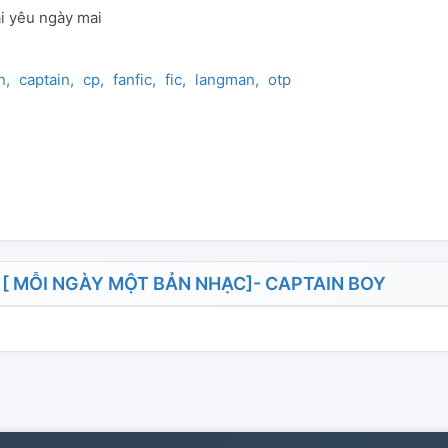
lại yêu ngày mai
n
captain
cp
fanfic
fic
langman
otp
 MỖI NGÀY MỘT BẢN NHẠC]- CAPTAIN BOY