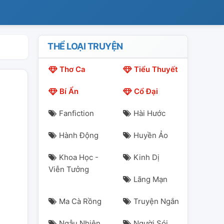
THỂ LOẠI TRUYỆN
Thơ Ca
Tiểu Thuyết
Bí Ẩn
Cổ Đại
Fanfiction
Hài Hước
Hành Động
Huyền Ảo
Khoa Học -
Kinh Dị
Viễn Tưởng
Lãng Mạn
Ma Cà Rồng
Truyện Ngắn
Ngẫu Nhiên
Người Sói