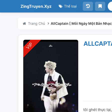
ZingTruyen.Xyz
Thể loại
Trang Chủ
AllCaptain [ Mỗi Ngày Một Bản Nhạc
ALLCAPTA
tôi ghét thực tại