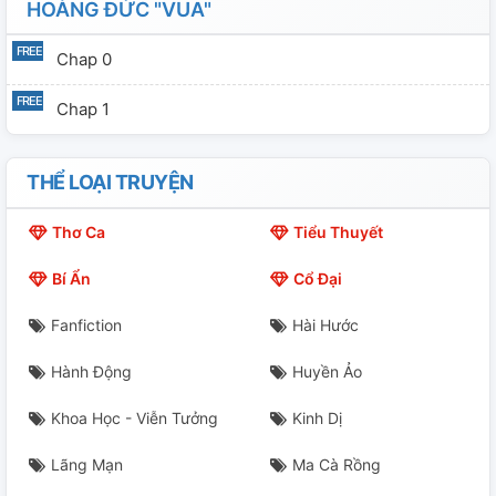
HOÀNG ĐỨC "VUA"
Chap 0
Chap 1
THỂ LOẠI TRUYỆN
Thơ Ca
Tiểu Thuyết
Bí Ẩn
Cổ Đại
Fanfiction
Hài Hước
Hành Động
Huyền Ảo
Khoa Học - Viễn Tưởng
Kinh Dị
Lãng Mạn
Ma Cà Rồng