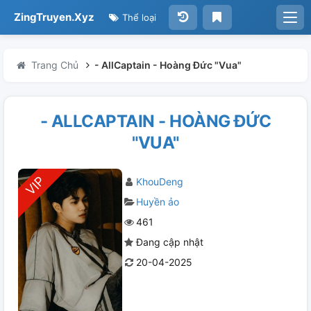
ZingTruyen.Xyz
Thể loại
Trang Chủ
- AllCaptain - Hoàng Đức "Vua"
- ALLCAPTAIN - HOÀNG ĐỨC
"VUA"
KhouDeng
Huyền ảo
461
Đang cập nhật
20-04-2025