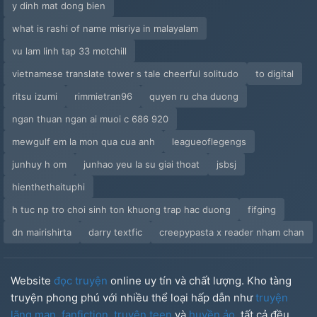
y dinh mat dong bien
what is rashi of name misriya in malayalam
vu lam linh tap 33 motchill
vietnamese translate tower s tale cheerful solitudo
to digital
ritsu izumi
rimmietran96
quyen ru cha duong
ngan thuan ngan ai muoi c 686 920
mewgulf em la mon qua cua anh
leagueoflegengs
junhuy h om
junhao yeu la su giai thoat
jsbsj
hienthethaituphi
h tuc np tro choi sinh ton khuong trap hac duong
fifging
dn mairishirta
darry textfic
creepypasta x reader nham chan
Website
đọc truyện
online uy tín và chất lượng. Kho tàng
truyện phong phú với nhiều thể loại hấp dẫn như
truyện
lãng mạn
,
fanfiction
,
truyện teen
và
huyền ảo
, tất cả đều