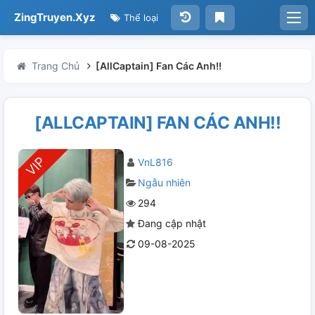
ZingTruyen.Xyz
Thể loại
Trang Chủ
[AllCaptain] Fan Các Anh!!
[ALLCAPTAIN] FAN CÁC ANH!!
VnL816
Ngẫu nhiên
294
Đang cập nhật
09-08-2025