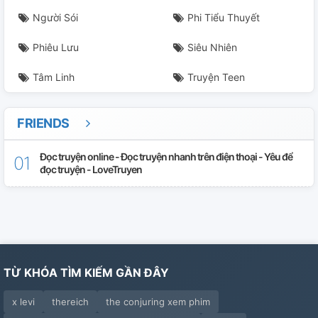
Người Sói
Phi Tiểu Thuyết
Phiêu Lưu
Siêu Nhiên
Tâm Linh
Truyện Teen
FRIENDS
Đọc truyện online - Đọc truyện nhanh trên điện thoại - Yêu để
đọc truyện - LoveTruyen
TỪ KHÓA TÌM KIẾM GẦN ĐÂY
x levi
thereich
the conjuring xem phim