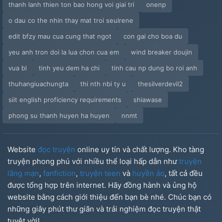
thanh lanh thien ton bao hong voi giai tri
onenp
o dau co the nhin thay mat troi seulrene
edit bfzy mau cua cung that ngot
con gai cho boa du
yeu anh tron doi la lua chon cua em
wind breaker doujin
vua bl
tinh yeu dem ha chi
tinh cau np dung bo roi anh
thuhangiuachungta
thi nth nbi ty u
thesilverdevil2
siit english proficiency requirements
shiawase
phong su thanh huyen ha huyen
nnmt
Website
đọc truyện
online uy tín và chất lượng. Kho tàng
truyện phong phú với nhiều thể loại hấp dẫn như
truyện
lãng mạn
,
fanfiction
,
truyện teen
và
huyền ảo
, tất cả đều
được tổng hợp trên internet. Hãy đồng hành và ủng hộ
website bằng cách giới thiệu đến bạn bè nhé. Chúc bạn có
những giây phút thư giãn và trải nghiệm đọc truyện thật
tuyệt vời!