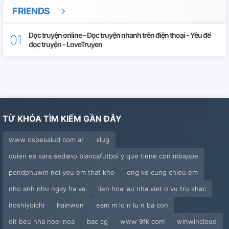
FRIENDS
Đọc truyện online - Đọc truyện nhanh trên điện thoại - Yêu để
đọc truyện - LoveTruyen
TỪ KHÓA TÌM KIẾM GẦN ĐÂY
www ospesalud com ar
slug
quien es sara sedano blancafutbol y que tiene con mbappe
pondphuwin noi yeu em that kho
ong ke cung chieu em
nho anh nhu ngay ha ve
lien hoa lau nha viet o vu tru khac
itoshiyoichi
hainwon
eam m lo n lu n ba con
dit beu nha noel noa
bac cg
www 9fk com
winwincloud