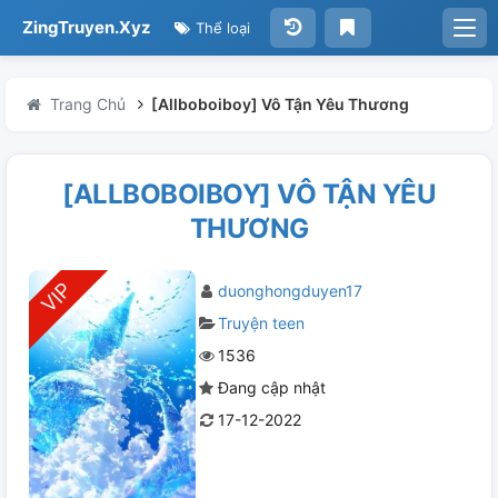
ZingTruyen.Xyz
Thể loại
Trang Chủ
[Allboboiboy] Vô Tận Yêu Thương
[ALLBOBOIBOY] VÔ TẬN YÊU
THƯƠNG
duonghongduyen17
Truyện teen
1536
Đang cập nhật
17-12-2022