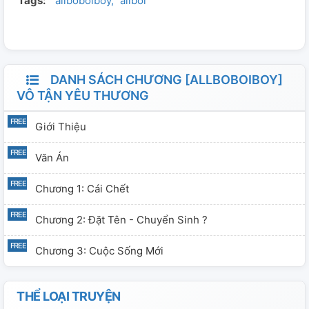
Tags:
allboboiboy
allboi
nên phải tự thân vận động Ai không thích có thể cuốn
xéo, không tiễn! Khuyến khích bắt lỗi và góp ý cho tác
giả. Xin chân thành cảm ơn !
DANH SÁCH CHƯƠNG [ALLBOBOIBOY]
VÔ TẬN YÊU THƯƠNG
Giới Thiệu
Văn Án
Chương 1: Cái Chết
Chương 2: Đặt Tên - Chuyển Sinh ?
Chương 3: Cuộc Sống Mới
THỂ LOẠI TRUYỆN