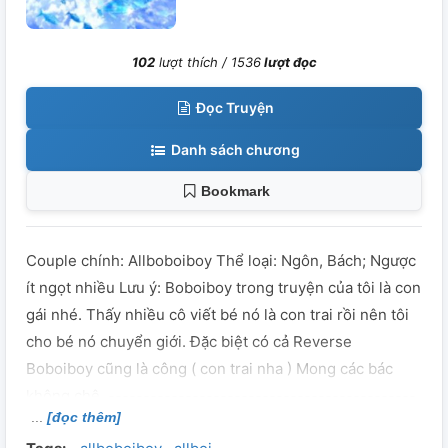
102
lượt thích /
1536
lượt đọc
Đọc Truyện
Danh sách chương
Bookmark
Couple chính: Allboboiboy Thể loại: Ngôn, Bách; Ngược
ít ngọt nhiều Lưu ý: Boboiboy trong truyện của tôi là con
gái nhé. Thấy nhiều cô viết bé nó là con trai rồi nên tôi
cho bé nó chuyển giới. Đặc biệt có cả Reverse
Boboiboy cũng là công ( con trai nha ) Mong các bác
không chê. --------------------------------------------
[đọc thêm]
--------------------------------- Vã quá mà ít người làm