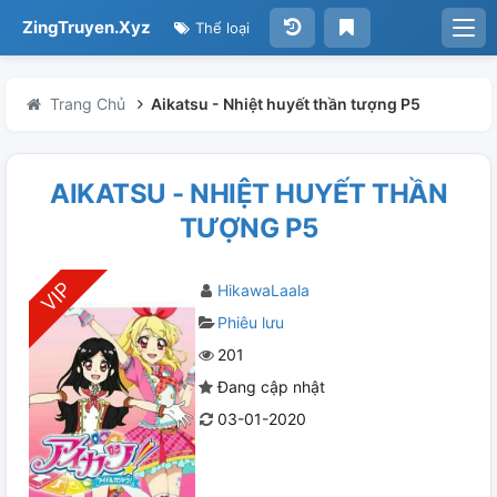
ZingTruyen.Xyz
Thể loại
Trang Chủ
Aikatsu - Nhiệt huyết thần tượng P5
AIKATSU - NHIỆT HUYẾT THẦN
TƯỢNG P5
HikawaLaala
Phiêu lưu
201
Đang cập nhật
03-01-2020