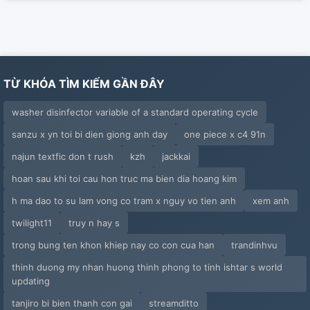
TỪ KHÓA TÌM KIẾM GẦN ĐÂY
washer disinfector variable of a standard operating cycle
sanzu x yn toi bi dien giong anh day
one piece x c4 91n
najun textfic don t rush
kzh
jackkai
hoan sau khi toi cau hon truc ma bien dia hoang kim
h ma dao to su lam vong co tram x nguy vo tien anh
xem anh
twilight11
truy n hay s
trong bung ten khon khiep nay co con cua han
trandinhvu
thinh duong my nhan huong thinh phong to tinh ishtar s world
updating
tanjiro bi bien thanh con gai
streamditto