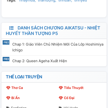
Tags:
nhaymua
thầntượng
tinhban
tìnhyêu
DANH SÁCH CHƯƠNG AIKATSU - NHIỆT
HUYẾT THẦN TƯỢNG P5
Chap 1: Giáo Viên Chủ Nhiệm Mới Của Lớp Hoshimiya
Ichigo
Chap 2: Queen Ageha Xuất Hiện
THỂ LOẠI TRUYỆN
Thơ Ca
Tiểu Thuyết
Bí Ẩn
Cổ Đại
Fanfiction
Hài Hước