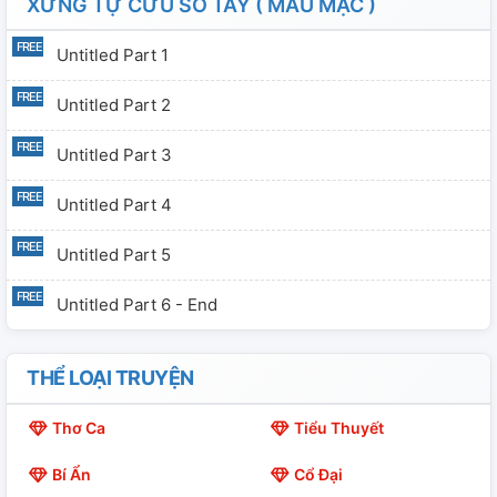
XỨNG TỰ CỨU SỔ TAY ( MAU MẶC )
Untitled Part 1
Untitled Part 2
Untitled Part 3
Untitled Part 4
Untitled Part 5
Untitled Part 6 - End
THỂ LOẠI TRUYỆN
Thơ Ca
Tiểu Thuyết
Bí Ẩn
Cổ Đại