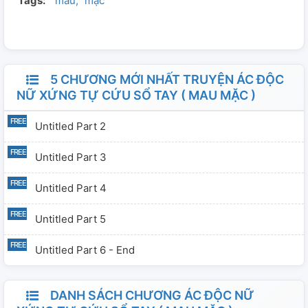
Tags:
máu
mạc
công chúa. Mà nàng bị trói định hệ thống tiết điểm -- thị
vệ đã bị ném qua lồng sắt, chưa kịp khi đưa y kéo dài hơi
tàn, người đã hoàn toàn hắc hóa, mỗi ngày hận không
thể sinh đạm nàng huyết nhục
5 CHƯƠNG MỚI NHẤT TRUYỆN ÁC ĐỘC
NỮ XỨNG TỰ CỨU SỔ TAY ( MAU MẶC )
Untitled Part 2
Untitled Part 3
Untitled Part 4
Untitled Part 5
Untitled Part 6 - End
DANH SÁCH CHƯƠNG ÁC ĐỘC NỮ