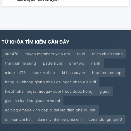
TỪ KHÓA TÌM KIẾM GẦN ĐÂY
yun478
tuyen members yolo ers
to xi
thich chien tranh
the than mi sung
patternum
one two
nahh
minakim715
kookminfine
ki tich xuyen
hop tan tan hop
hong lau khong giong nhau dai ngoc nhan gia a di
hieuthuhai negav hieugav cuoi truoc duoc hong
giguu
giac mo ky dieu giua em va toi
edit og omega xinh dep bi dai lao dien phe du bat
di nhan chi ha
dam my nhin ve phia em
conandongnhan10