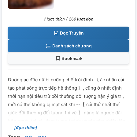
1
lượt thích /
269
lượt đọc
Đọc Truyện
Danh sách chương
Bookmark
Đương ác độc nữ bị cưỡng chế trói định 《 ác nhân cải
tạo phát sóng trực tiếp hệ thống 》, cũng ở nhất định
thời hạn nội tiêu trừ bồi thường đối tượng hận ý giá trị,
mới có thể không bị mạt sát khi --【 cái thứ nhất thế
giới: Bồi thường đối tượng thị vệ 】 nàng là ngược đãi
bên người thị vệ, đem trung thành và tận tâm nhiều lần
[đọc thêm]
hộ nàng với nguy nan thị vệ ném vào hổ lung tang bệnh