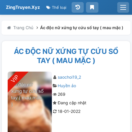
ZingTruyen.Xyz
Thể loại
Trang Chủ
Ác độc nữ xứng tự cứu sổ tay ( mau mặc )
ÁC ĐỘC NỮ XỨNG TỰ CỨU SỔ
TAY ( MAU MẶC )
saochoi19_2
Huyền ảo
269
Đang cập nhật
18-01-2022