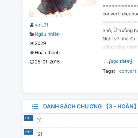
============
convert: dieuh
=============
vtn_91
nhỏ, Ở trường h
Ngẫu nhiên
Nghỉ về nhà đủ l
2029
uổng công thanh
Hoàn thành
duyên Trọng si
[đọc thêm]
25-01-2015
Tags:
convert
DANH SÁCH CHƯƠNG 【3 - HOÀN】T
[1]
[2]