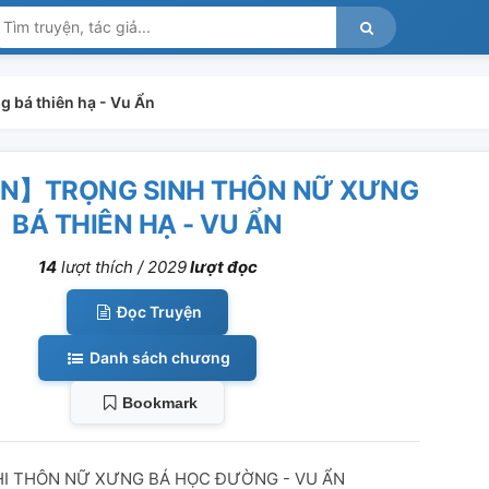
 bá thiên hạ - Vu Ẩn
ÀN】TRỌNG SINH THÔN NỮ XƯNG
BÁ THIÊN HẠ - VU ẨN
14
lượt thích /
2029
lượt đọc
Đọc Truyện
Danh sách chương
Bookmark
HI THÔN NỮ XƯNG BÁ HỌC ĐƯỜNG - VU ẨN