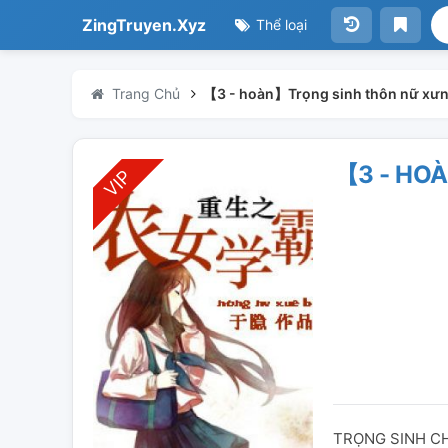
ZingTruyen.Xyz
Thể loại
Trang Chủ
【3 - hoàn】Trọng sinh thôn nữ xưng
【3 - HO
TRỌNG SINH C