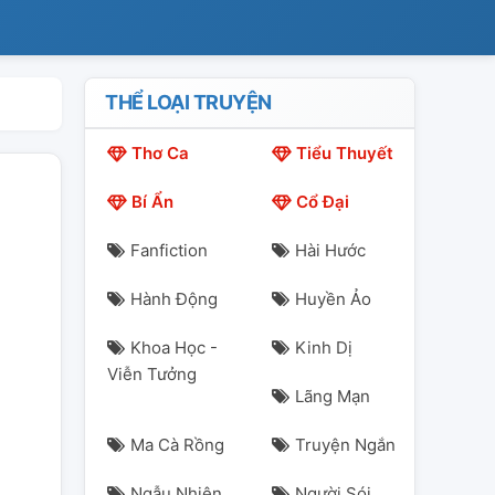
THỂ LOẠI TRUYỆN
Thơ Ca
Tiểu Thuyết
Bí Ẩn
Cổ Đại
Fanfiction
Hài Hước
Hành Động
Huyền Ảo
Khoa Học -
Kinh Dị
Viễn Tưởng
Lãng Mạn
Ma Cà Rồng
Truyện Ngắn
Ngẫu Nhiên
Người Sói