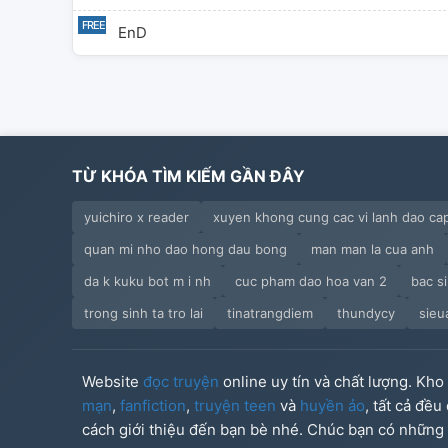
EnD
TỪ KHÓA TÌM KIẾM GẦN ĐÂY
yuichiro x reader
xuyen khong cung cac vi lanh dao c
quan mi nho dao hong dau bong
man man la cua anh
da k kuku bot m i nh
cuc pham dao hoa van 2
bac si
trong sinh ta tro lai
tinatrangdiem
thundycy
sieu
Website
đọc truyện
online uy tín và chất lượng. Kh
mạn
,
fanfiction
,
truyện teen
và
huyền ảo
, tất cả đề
cách giới thiệu đến bạn bè nhé. Chúc bạn có những g