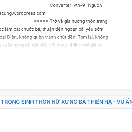
================ Converter: vtn-91 Nguồn
oacung.wordpress.com
=============== Trở về gia hương thôn trang
ọc làm bắt chước bá, thuận tiện ngoạn cái yêu sớm,
oại Điền, không quên tránh chút tiền, Tóm lại, không
 xuân nặng đi một hồi. Nội dung nhãn: thời đại kỳ
nh
RỌNG SINH THÔN NỮ XƯNG BÁ THIÊN HẠ - VU Ẩ