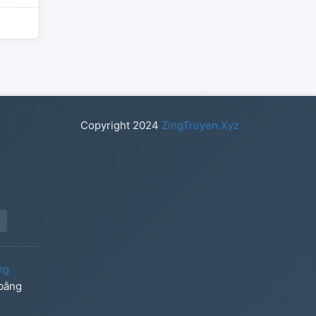
Copyright
2024
ZingTruyen.Xyz
ng
 bằng