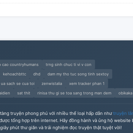
ap cao countryhumans
trng sinh chuc ti vi v con
kehoachbttc
dhd
dam my tho tuc song tinh sextoy
 ua sach se cua toi
zenwistalia
xem tracker phan 1
aidien
sat thit
rinisa thu gi se toa sang trong man dem
obikaka
o tàng truyện phong phú với nhiều thể loại hấp dẫn như
truyện lã
u được tổng hợp trên internet. Hãy đồng hành và ủng hộ website
iây phút thư giãn và trải nghiệm đọc truyện thật tuyệt vời!